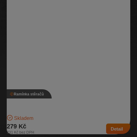
Ramínka stěračů
Rameno zadního stěrače, 7E0 955 707
Ramínko zadního stěrače pro vozidla s typem karosérie liftback |
Číslo dílu: 7E0 955 707 | Kompatibilní…
Skladem
279 Kč
Detail
231 Kč