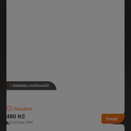
Nádobky ostřikovačů
Nádobka ostřikovače, 6R0 955 453 D
Nádobka na kapalinu ostřikovačů Objem 3,5l | Číslo dílu: 6R0 955
453 D | Náhrada za: 6R0 955 453 D, 6R0…
Skladem
490 Kč
Detail
405 Kč