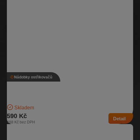
Nádobky ostřikovačů
Nádobka ostřikovače, 5Q0 955 453 R, 5Q0 955 449
BE
Nádobka na kapalinu do ostřikovačů | Číslo dílu: 5Q0 955 453 R, 5Q0
955 449 BE | Náhrada za: 5Q0 955 453…
Skladem
590 Kč
Detail
488 Kč