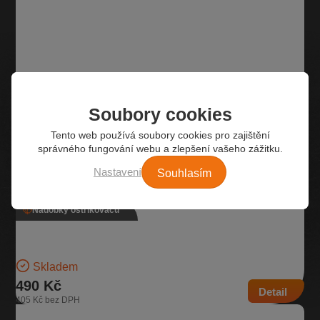
Soubory cookies
Tento web používá soubory cookies pro zajištění
správného fungování webu a zlepšení vašeho zážitku.
Souhlasím
Nastavení
Nádobky ostřikovačů
Nádobka ostřikovače, 6R0 955 453 G
Nádobka na kapalinu ostřikovačů Objem 5,4l | Číslo dílu: 6R0 955
453 G | Kompatibilní vozy: Škoda Fabia…
Skladem
490 Kč
Detail
405 Kč