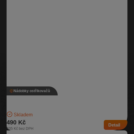
Nádobky ostřikovačů
Nádobka ostřikovače, 1K0 955 453 R
Nádobka na kapalinu do ostřikovačů 1x motorek + čidlo | Číslo dílu:
1K0 955 453 R | Kompatibilní vozy:…
Skladem
490 Kč
Detail
405 Kč