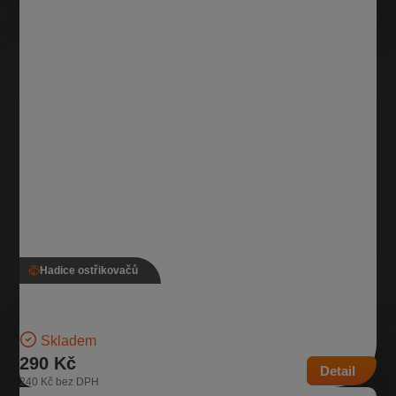
Hadice ostřikovačů
Hadice ostřikovače světlometu, Škoda Superb II
Hadice ostřiku předních světlometů do předního nárazníku | Číslo
dílu: H100 | Kompatibilní vozy: Škoda…
Skladem
290 Kč
Detail
240 Kč