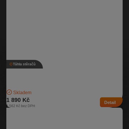
Táhla stěračů
Táhla stěračů s motorkem, 3T1 955 119 B, 3T1 955
023 A, Škoda Superb II
Táhla předních stěračů včetně motorku | Číslo dílu: 3T1 955 119 B,
3T1 955 023 A | Kompatibilní vozy:…
Skladem
1 890 Kč
Detail
1 562 Kč