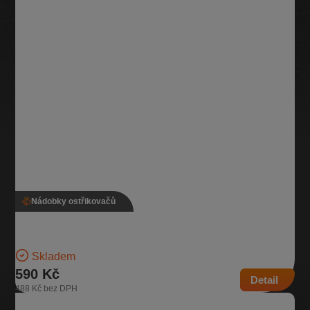
Nádobky ostřikovačů
Nádobka ostřikovače, 5Q0 955 453 T, 5Q0 955 448 AM
Nádobka na kapalinu do ostřikovače Objem 3,1l | Číslo dílu: 5Q0 955
453 T, 5Q0 955 448 AM | Kompatibilní…
Skladem
590 Kč
Detail
488 Kč