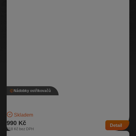
Nádobky ostřikovačů
Nádobka ostřikovače, 1Z0 955 453
Nádobka pro kapalinu do ostřikovačů Určeno pro vozidla s
nezávislým topením | Číslo dílu: 1Z0 955 453…
Skladem
990 Kč
Detail
818 Kč