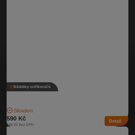
Nádobky ostřikovačů
Nádobka ostřikovače, 5Q0 955 453 T, 5Q0 955 448 AC
Nádobka na kapalinu do ostřikovače Objem 3,1l | Číslo dílu: 5Q0 955
453 T, 5Q0 955 448 AC | Kompatibilní…
Skladem
590 Kč
Detail
488 Kč