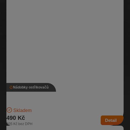
Nádobky ostřikovačů
Nádobka ostřikovače, 1K0 955 453 Q
Nádobka na kapalinu do ostřikovačů 1x motorek | Číslo dílu: 1K0 955
453 Q | Kompatibilní vozy: Škoda…
Skladem
490 Kč
Detail
405 Kč