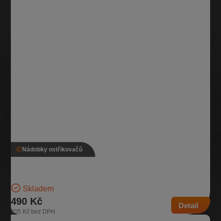
Nádobky ostřikovačů
Nádobka ostřikovače, 1K0 955 453 S
Nádobka na kapalinu do ostřikovačů 2x motorek + čidlo | Číslo dílu:
1K0 955 453 S | Kompatibilní vozy:…
Skladem
490 Kč
Detail
405 Kč