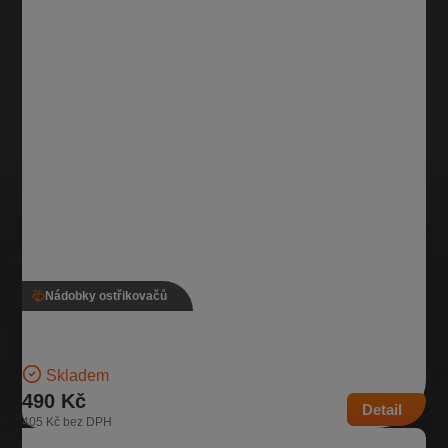
Nádobky ostřikovačů
Nádobka ostřikovače, 5J0 955 453
Nádobka na kapalinu do ostřikovačů | Číslo dílu: 5J0 955 453 |
Kompatibilní vozy: Škoda Fabia II, Škoda…
Skladem
490 Kč
Detail
405 Kč