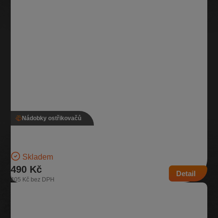
Nádobky ostřikovačů
Nádobka ostřikovače, 6R0 955 453 H
Nádobka na kapalinu ostřikovačů | Číslo dílu: 6R0 955 453 H |
Kompatibilní vozy: Škoda Fabia II, Škoda…
Skladem
490 Kč
Detail
405 Kč