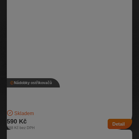
Nádobky ostřikovačů
Nádobka ostřikovače, 5Q0 955 453 AP, 5Q0 955 449
BG
Nádobka na kapalinu do ostřikovačů | Číslo dílu: 5Q0 955 453 AP,
5Q0 955 449 BG | Kompatibilní vozy:…
Skladem
590 Kč
Detail
488 Kč