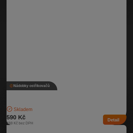
Nádobky ostřikovačů
Nádobka ostřikovače, 5Q0 955 453 T, 5Q0 955 448 AE
Nádobka na kapalinu do ostřikovače Objem 3,1l | Číslo dílu: 5Q0 955
453 T, 5Q0 955 448 AE | Kompatibilní…
Skladem
590 Kč
Detail
488 Kč