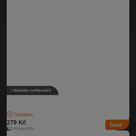
Nádobky ostřikovačů
Nádobka ostřikovače, 6Q0 955 453 N
Nádobka na kapalinu do ostřikovačů | Číslo dílu: 6Q0 955 453 N |
Náhrada za: 6Q0 955 453 J…
Skladem
279 Kč
Detail
231 Kč