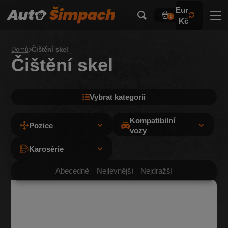
Eur
0
Kč
Domů
Čištění skel
Čištění skel
Vybrat kategorii
Kompatibilní
Pozice
vozy
Karosérie
Abecedně
Nejlevnější
Nejdražší