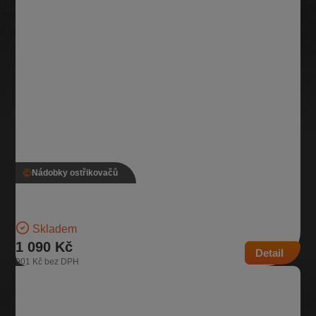
Nádobky ostřikovačů
Nádobka ostřikovače, 3T0 955 453
Nádobka na kapalinu do ostřikovače Pro vozidla s nezávislým
topením Objem 5,5l Pro Škoda Octavia II pro…
Skladem
1 090 Kč
Detail
901 Kč