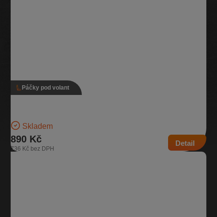
Páčky pod volant
Páčky pod volant, 5K0 953 502 M, 5K0 953 521 BR
Verze s tempomatem Pro vozidla se zadním stěračem | Číslo dílu:
5K0 953 502 M, 5K0 953 521 BR…
Skladem
890 Kč
Detail
736 Kč