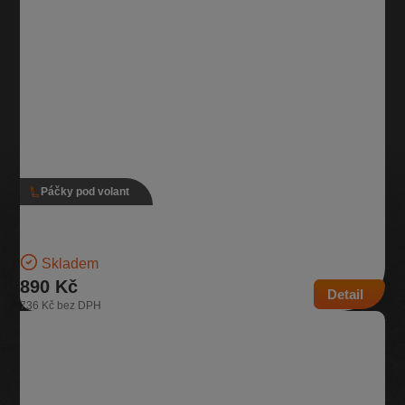
Páčky pod volant
Páčky pod volant 1K5 953 513 J, 1K5 953 507 N
Verze bez tempomatu Pro vozidla bez zadního stěrače | Číslo dílu:
1K5 953 513 J, 1K5 953 507 N…
Skladem
890 Kč
Detail
736 Kč