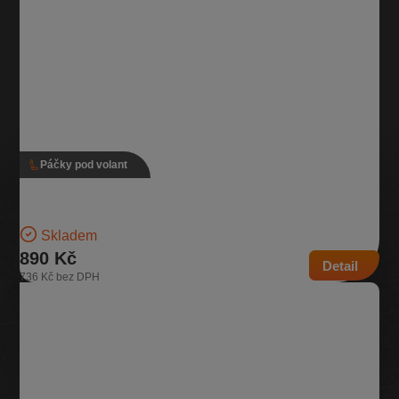
Páčky pod volant
Páčky pod volant, 5K0 953 502 M, 5K0 953 521 GF
Verze s tempomatem Pro vozidla se zadním stěračem | Číslo dílu:
5K0 953 502 M, 5K0 953 521 GF…
Skladem
890 Kč
Detail
736 Kč