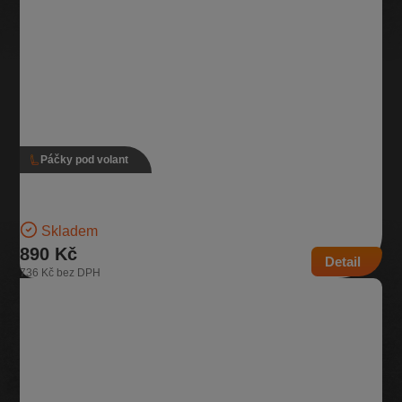
Páčky pod volant
Páčky pod volant, 5K0 953 502 M, 5K0 953 521 DD
Verze s tempomatem Pro vozidla se zadním stěračem | Číslo dílu:
5K0 953 502 M, 5K0 953 521 DD…
Skladem
890 Kč
Detail
736 Kč