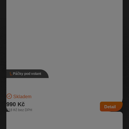
Páčky pod volant
Páčky pod volant, 5Q0 953 513 D, 5Q0 953 507 HG
Verze s tempomatem Pro vozidla bez zadního stěrače | Číslo dílu:
5Q0 953 513 D, 5Q0 953 507 HG…
Skladem
990 Kč
Detail
818 Kč