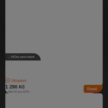
Páčky pod volant
Páčky pod volant s adaptivním tempomatem, 5Q0
953 507 JB, 5Q0 953 513 AN
Verze s adaptivním tempomatem Pro vozidla se zadním stěračem |
Číslo dílu: 5Q0 953 507 JB, 5Q0 953 513…
Skladem
1 290 Kč
Detail
1 066 Kč