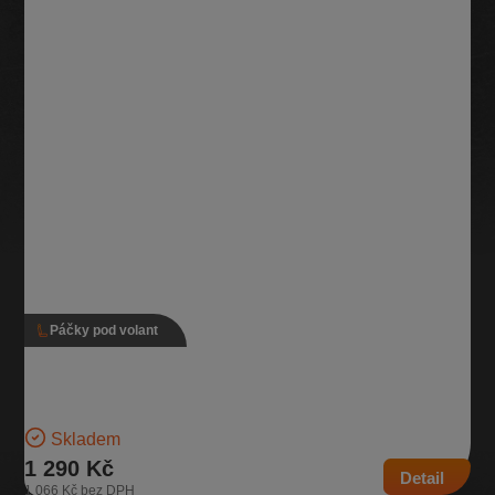
Páčky pod volant
Páčky pod volant s adaptivním tempomatem, 5Q0
953 521 LA, 5Q0 953 502 AL
Verze s adaptivním tempomatem Pro vozidla se zadním stěračem |
Číslo dílu: 5Q0 953 521 LA, 5Q0 953 502…
Skladem
1 290 Kč
Detail
1 066 Kč