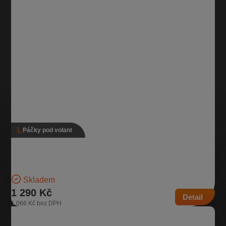
Páčky pod volant
Páčky pod volant s adaptivním tempomatem, 3Q0
953 521 EF, 5Q0 953 502 AT
Verze s adaptivním tempomatem Pro vozidla se zadním stěračem |
Číslo dílu: 3Q0 953 521 EF, 5Q0 953 502…
Skladem
1 290 Kč
Detail
1 066 Kč