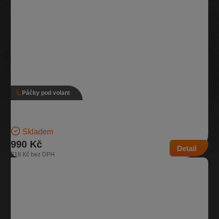
Páčky pod volant
Páčky pod volant, 5Q0 953 513 R, 5Q0 953 507 BP
Verze s tempomatem Pro vozidla se zadním stěračem | Číslo dílu:
5Q0 953 513 R, 5Q0 953 507 BP…
Skladem
990 Kč
Detail
818 Kč