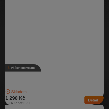
Páčky pod volant
Páčky pod volant s adaptivním tempomatem, 5Q0
953 507 EJ, 5Q0 953 513 AG
Verze s adaptivním tempomatem Pro vozidla se zadním stěračem |
Číslo dílu: 5Q0 953 507 EJ, 5Q0 953 513…
Skladem
1 290 Kč
Detail
1 066 Kč