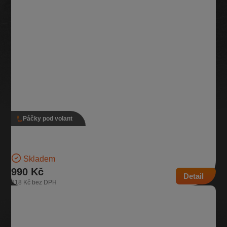
Páčky pod volant
Páčky pod volant, 2Q0 953 502 AB, 2Q0 953 521 AB
Verze s tempomatem Pro vozidla se zadním stěračem | Číslo dílu:
2Q0 953 502 AB, 2Q0 953 521 AB…
Skladem
990 Kč
Detail
818 Kč