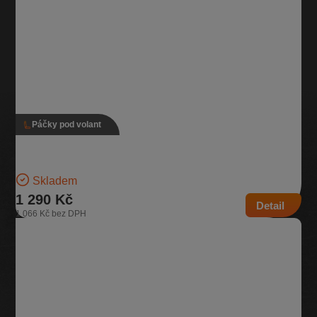
Páčky pod volant
Páčky pod volant, 5Q1 953 507 BQ, 5Q1 953 513 AP
Verze s adaptivním tempomatem Pro vozidla se zadním stěračem |
Číslo dílu: 5Q1 953 507 BQ, 5Q1 953 513…
Skladem
1 290 Kč
Detail
1 066 Kč