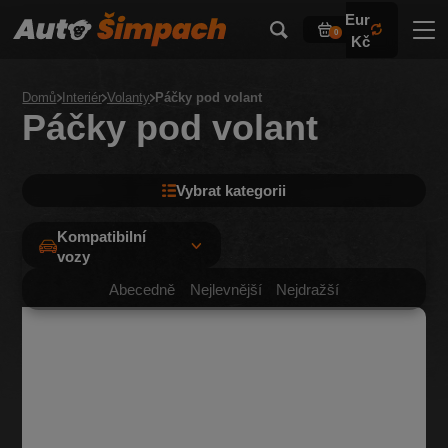
Eur
0
Kč
Domů
Interiér
Volanty
Páčky pod volant
Páčky pod volant
Vybrat kategorii
Kompatibilní
vozy
Abecedně
Nejlevnější
Nejdražší