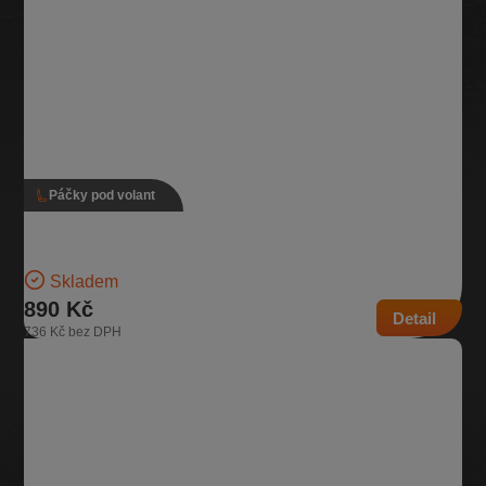
Páčky pod volant
Páčky pod volant, 1K5 953 521 AR, 1K5 953 502 K
Verze s tempomatem Pro vozidla bez zadního stěrače | Číslo dílu:
1K5 953 521 AR, 1K5 953 502 K…
Skladem
890 Kč
Detail
736 Kč