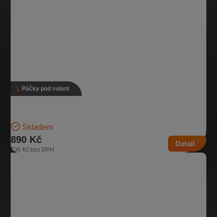
Páčky pod volant
Páčky pod volant, 5K0 953 502 L, 5K0 953 521 DL
Verze bez tempomatu Pro vozidla se zadním stěračem | Číslo dílu:
5K0 953 502 L, 5K0 953 521 DL…
Skladem
890 Kč
Detail
736 Kč