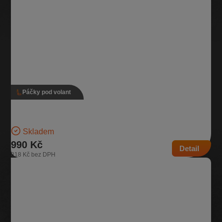
Páčky pod volant
Páčky pod volant, 5Q0 953 513 R, 5Q0 953 507 DF
Verze s tempomatem Pro vozidla se zadním stěračem | Číslo dílu:
5Q0 953 513 R, 5Q0 953 507 DF…
Skladem
990 Kč
Detail
818 Kč