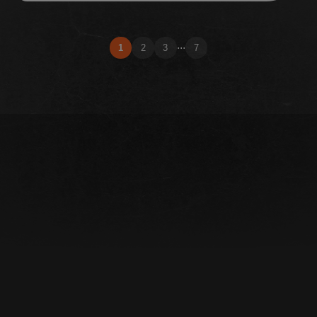
...
1
2
3
7