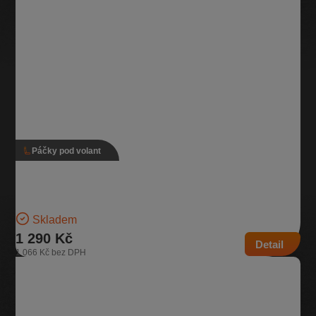
Páčky pod volant
Páčky pod volant s adaptivním tempomatem, 5Q0
953 502 AT, 5Q0 953 521 GF
Verze s adaptivním tempomatem Pro vozidla se zadním stěračem |
Číslo dílu: 5Q0 953 502 AT, 5Q0 953 521…
Skladem
1 290 Kč
Detail
1 066 Kč