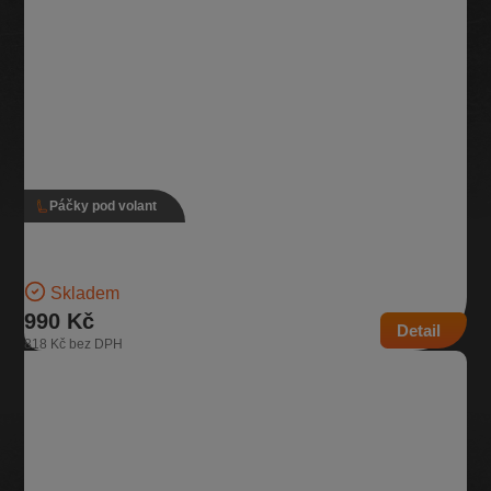
Páčky pod volant
Páčky pod volant, 6C0 953 513 J, 6C0 953 501 S
Verze bez tempomatu | Číslo dílu: 6C0 953 513 J, 6C0 953 501 S |
Kompatibilní vozy: Škoda Rapid
Skladem
990 Kč
Detail
818 Kč