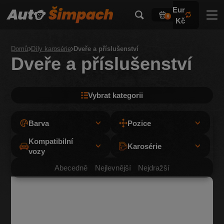
Eur
0
Kč
Domů
Díly karosérie
Dveře a příslušenství
Dveře a příslušenství
Vybrat kategorii
Barva
Pozice
Kompatibilní
Karosérie
vozy
Abecedně
Nejlevnější
Nejdražší