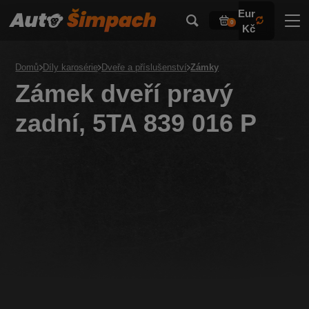
Eur
0
Kč
Domů
Díly karosérie
Dveře a příslušenství
Zámky
Zámek dveří pravý
zadní, 5TA 839 016 P