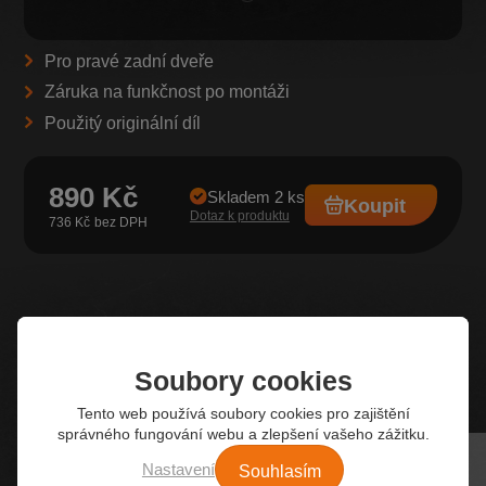
Pro pravé zadní dveře
Záruka na funkčnost po montáži
Použitý originální díl
890 Kč
Skladem 2 ks
Koupit
Dotaz k produktu
736 Kč
Z našeho e-shopu
Nejžádanější autodíly
Soubory cookies
Tento web používá soubory cookies pro zajištění
správného fungování webu a zlepšení vašeho zážitku.
Souhlasím
Nastavení