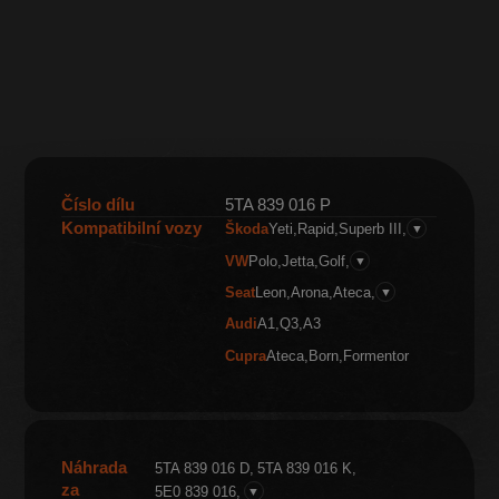
Číslo dílu
5TA 839 016 P
Kompatibilní vozy
Škoda
Yeti
Rapid
Superb III
▼
VW
Polo
Jetta
Golf
▼
Seat
Leon
Arona
Ateca
▼
Audi
A1
Q3
A3
Cupra
Ateca
Born
Formentor
Náhrada
5TA 839 016 D
5TA 839 016 K
za
5E0 839 016
▼