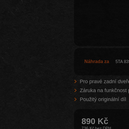
Náhrada za
5TA 83
Pro pravé zadní dveř
Záruka na funkčnost 
Použitý originální díl
890 Kč
736 Kč