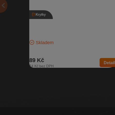
Krytky
Kryt hagusu pravý přední, 1Z9 860 146 
Škoda Octavia II
Pravá přední krytka hagusu | Číslo dílu: 1Z9 860 146
Kompatibilní vozy: Škoda Octavia II
Skladem
89 Kč
Detail
74 Kč