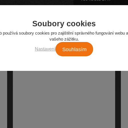
Soubory cookies
b používá soubory cookies pro zajištění správného fungování webu a
Z našeho e-shopu
vašeho zážitku.
Nejžádanější autodíly
Nastavení
Souhlasím