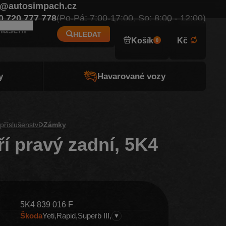
o@autosimpach.cz
Eur
0 720 777 778
(Po-Pá: 7:00-17:00, So: 8:00 - 12:00)
hlášení
HLEDAT
Košík
Kč
0
y
Havarované vozy
příslušenství
Zámky
í pravý zadní, 5K4
5K4 839 016 F
Škoda
Yeti
Rapid
Superb III
▼