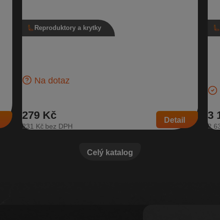
Reproduktory a krytky
A,
Reproduktor basový, 5L0 035 411 J
Ro
Sup
Basový reproduktor pro přední i zadní dveře, pro vozidla
bez Sound Systému Do předních dveří pro vozy: Škoda
 A |
Rol
Fabia I…
kar
Na dotaz
za:
279 Kč
3 
Detail
231 Kč
2 6
Celý katalog