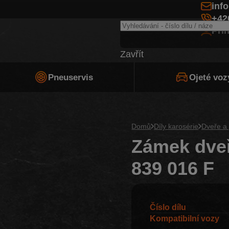
inf
+42
Při
Zavřít
Pneuservis
Ojeté voz
Domů
Díly karosérie
Dveře a 
Zámek dveř
839 016 F
Číslo dílu
Kompatibilní vozy