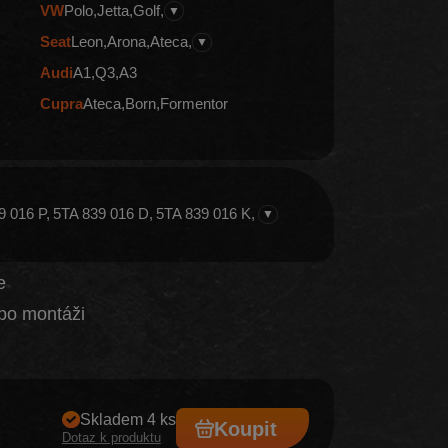
VW
Polo
Jetta
Golf
▼
Seat
Leon
Arona
Ateca
▼
Audi
A1
Q3
A3
Cupra
Ateca
Born
Formentor
9 016 P
5TA 839 016 D
5TA 839 016 K
▼
e
po montáži
Skladem 4 ks
Koupit
Dotaz k produktu