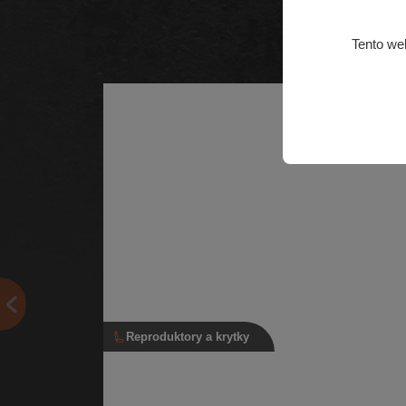
Tento we
Reproduktory a krytky
Reproduktor basový, 5L0 035 411 J
Basový reproduktor pro přední i zadní dveře, pro voz
bez Sound Systému Do předních dveří pro vozy: Šk