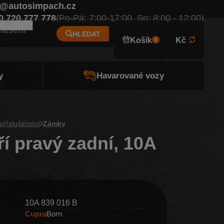
o@autosimpach.cz
Eur
0 720 777 778
(Po-Pá: 7:00-17:00, So: 8:00 - 12:00)
hlášení
HLEDAT
Košík
Kč
0
y
Havarované vozy
příslušenství
Zámky
í pravý zadní, 10A
10A 839 016 B
Cupra
Born