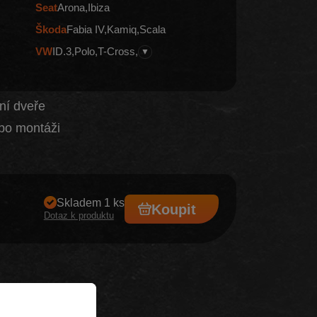
Seat
Arona
Ibiza
Škoda
Fabia IV
Kamiq
Scala
VW
ID.3
Polo
T-Cross
▼
ní dveře
po montáži
Skladem 1 ks
Koupit
Dotaz k produktu