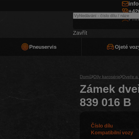
inf
+42
Při
Zavřít
Pneuservis
Ojeté voz
Domů
Díly karosérie
Dveře a 
Zámek dveř
839 016 B
Číslo dílu
Kompatibilní vozy