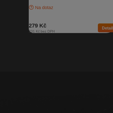
Fabia I…
Na dotaz
279 Kč
Detail
231 Kč