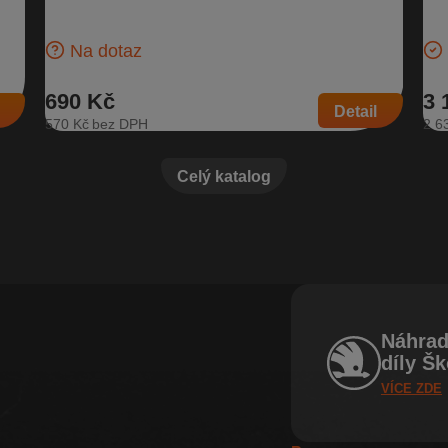
dílu: 5E0 711 301 D, 5E0 711 301 C | Kompatibilní vozy:
kar
Škoda…
za:
Na dotaz
690 Kč
3 
Detail
570 Kč
2 6
Celý katalog
Náhrad
díly Š
VÍCE ZDE