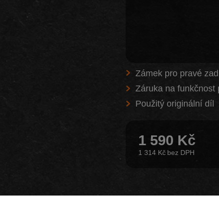
Zámek pro pravé zad
Záruka na funkčnost 
Použitý originální díl
1 590 Kč
1 314 Kč
Z našeho e-shopu