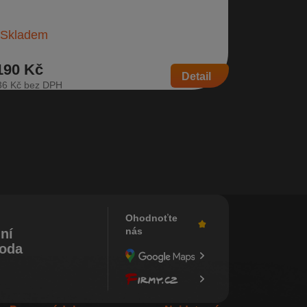
Fabia…
osérie kombi | Číslo dílu: 3V9 867 871 B | Náhrada
Sklade
 3V9 867…
Skladem
190 Kč
259 Kč
Detail
36 Kč
214 Kč
Ohodnoťte
nás
ní
koda