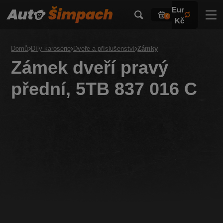
Eur
0
Kč
Domů
Díly karosérie
Dveře a příslušenství
Zámky
Zámek dveří pravý
přední, 5TB 837 016 C