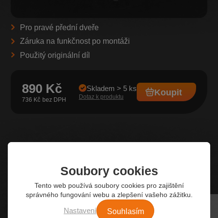
Pro pravé přední dveře
Záruka na funkčnost po montáži
Použitý originální díl
890 Kč
Skladem > 5 ks
Koupit
Dotaz k produktu
736 Kč
Z našeho e-shopu
Nejžádanější autodíly
Soubory cookies
Tento web používá soubory cookies pro zajištění
správného fungování webu a zlepšení vašeho zážitku.
Souhlasím
Nastavení