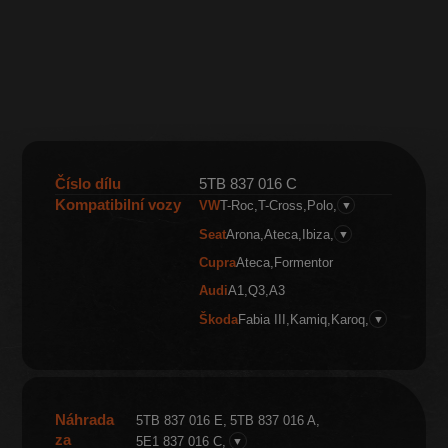
Číslo dílu
5TB 837 016 C
Kompatibilní vozy
VW
T-Roc
T-Cross
Polo
▼
Seat
Arona
Ateca
Ibiza
▼
Cupra
Ateca
Formentor
Audi
A1
Q3
A3
Škoda
Fabia III
Kamiq
Karoq
▼
Náhrada
5TB 837 016 E
5TB 837 016 A
za
5E1 837 016 C
▼