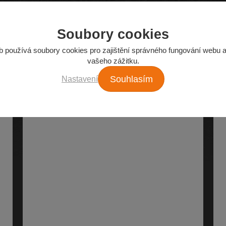
Soubory cookies
Z našeho e-shopu
b používá soubory cookies pro zajištění správného fungování webu a
vašeho zážitku.
Nejžádanější autodíly
Nastavení
Souhlasím