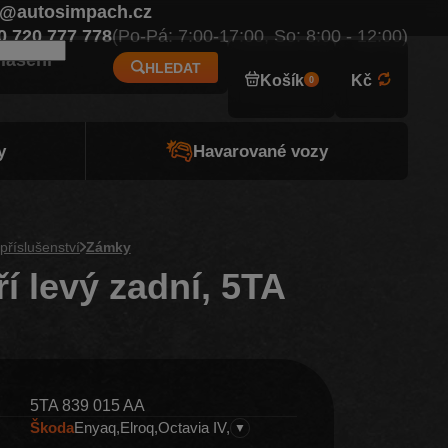
o@autosimpach.cz
Eur
0 720 777 778
(Po-Pá: 7:00-17:00, So: 8:00 - 12:00)
hlášení
HLEDAT
Košík
Kč
0
y
Havarované vozy
příslušenství
Zámky
í levý zadní, 5TA
A
5TA 839 015 AA
Škoda
Enyaq
Elroq
Octavia IV
▼