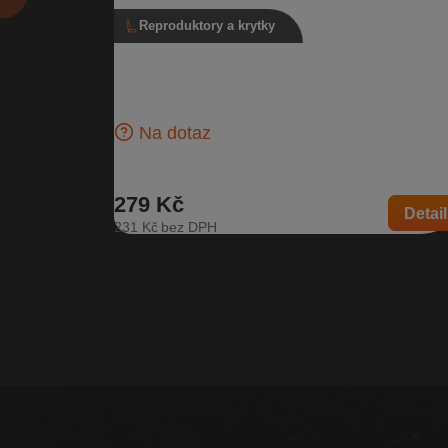
Reproduktory a krytky
Reproduktor basový, 1Z0 035 411 C
Basový reproduktor pro přední i zadní dveře, pro voz
bez Sound Systému Do předních dveří pro vozy: Šk
Fabia I…
Na dotaz
279 Kč
Detail
231 Kč