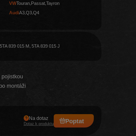
VW
Touran
Passat
Tayron
Audi
A3
Q3
Q4
5TA 839 015 M
5TA 839 015 J
 pojistkou
po montáži
Na dotaz
Poptat
Dotaz k produktu