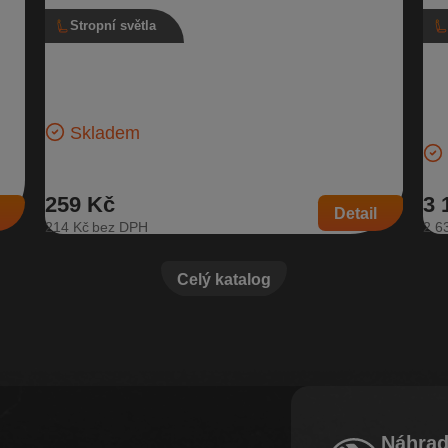
Stropní světla
Stropní světlo, 3B0 947 105 C, šedé
Ro
Sup
idla
Vnitřní světlo interiéru se světlem na čtení | Číslo dílu:
oda
3B0 947 105 C | Kompatibilní vozy: Škoda Citigo, Škoda
Rol
Fabia…
kar
Skladem
za:
259 Kč
3 
Detail
214 Kč
2 6
Celý katalog
Náhrad