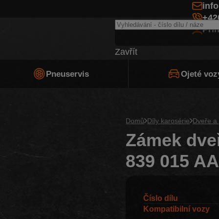
inf
+42
Při
Zavřít
Pneuservis
Ojeté voz
Domů
Díly karosérie
Dveře a 
Zámek dveř
839 015 A
Číslo dílu
Kompatibilní vozy