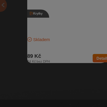
Krytky
Kryt hagusu pravý přední, 1Z9 860 146 
Škoda Octavia II
Pravá přední krytka hagusu | Číslo dílu: 1Z9 860 146
Kompatibilní vozy: Škoda Octavia II
Skladem
89 Kč
Detail
74 Kč