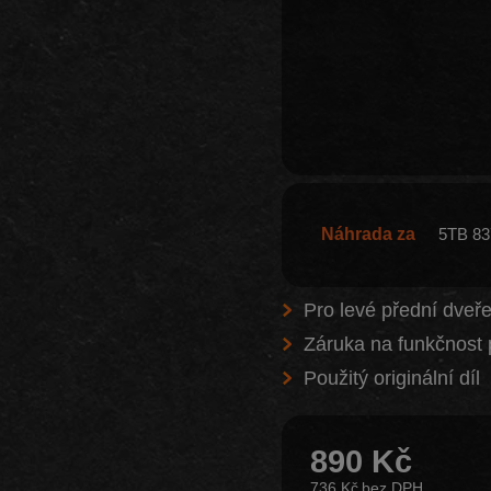
Náhrada za
5TB 83
Pro levé přední dveř
Záruka na funkčnost 
Použitý originální díl
890 Kč
736 Kč