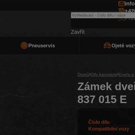
inf
+42
Při
Zavřít
Pneuservis
Ojeté voz
Domů
Díly karosérie
Dveře a 
Zámek dveř
837 015 E
Číslo dílu
Kompatibilní vozy