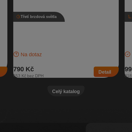
Třetí brzdová světla
A,
Třetí brzdové světlo, 3T9 945 097, Škoda
Kr
Superb II kombi
94
 A |
Třetí brzdové světlo pro vozidla s typem karosérie kombi
Kro
| Číslo dílu: 3T9 945 097 | Kompatibilní vozy: Škoda
6Q0
Superb II
Ško
Na dotaz
790 Kč
99
Detail
653 Kč
818
Celý katalog