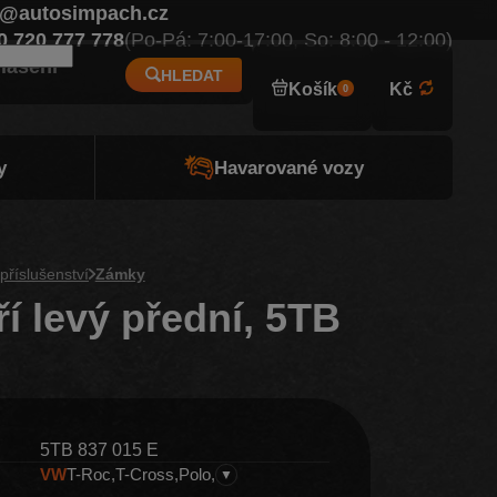
o@autosimpach.cz
Eur
0 720 777 778
(Po-Pá: 7:00-17:00, So: 8:00 - 12:00)
hlášení
HLEDAT
Košík
Kč
0
y
Havarované vozy
příslušenství
Zámky
í levý přední, 5TB
5TB 837 015 E
VW
T-Roc
T-Cross
Polo
▼