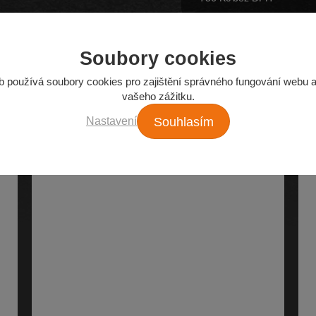
Soubory cookies
b používá soubory cookies pro zajištění správného fungování webu a
Z našeho e-shopu
vašeho zážitku.
Nejžádanější autodíly
Nastavení
Souhlasím