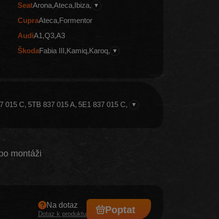
Seat
Arona
Ateca
Ibiza
▼
Cupra
Ateca
Formentor
Audi
A1
Q3
A3
Škoda
Fabia III
Kamiq
Karoq
▼
7 015 C
5TB 837 015 A
5E1 837 015 C
▼
e
po montáži
Na dotaz
Poptat
Dotaz k produktu