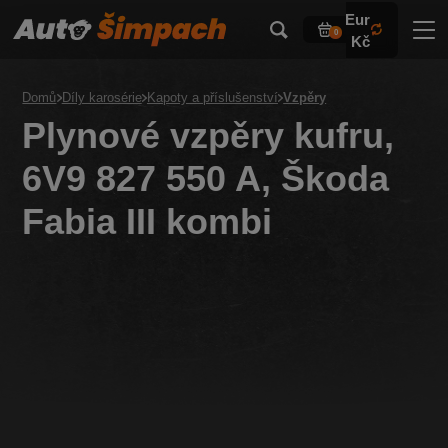
Eur
0
Kč
Domů
Díly karosérie
Kapoty a příslušenství
Vzpěry
Plynové vzpěry kufru,
6V9 827 550 A, Škoda
Fabia III kombi