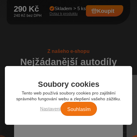
290 Kč
Skladem > 5 ks
Koupit
Dotaz k produktu
240 Kč
Z našeho e-shopu
Nejžádanější autodíly
Soubory cookies
Tento web používá soubory cookies pro zajištění
správného fungování webu a zlepšení vašeho zážitku.
Souhlasím
Nastavení