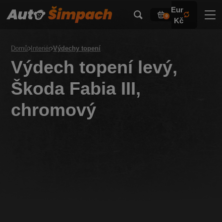
Eur
0
Kč
Domů
Interiér
Výdechy topení
Výdech topení levý,
Škoda Fabia III,
chromový