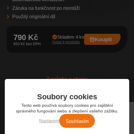
Záruka na funkčnost po montáži
Použitý originální díl
790 Kč
Skladem 4 ks
Koupit
Dotaz k produktu
653 Kč
Z našeho e-shopu
Nejžádanější autodíly
Soubory cookies
Tento web používá soubory cookies pro zajištění
správného fungování webu a zlepšení vašeho zážitku.
Souhlasím
Nastavení