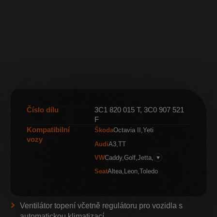
Číslo dílu
3C1 820 015 T, 3C0 907 521
F
Kompatibilní
Škoda
Octavia II
Yeti
vozy
Audi
A3
TT
VW
Caddy
Golf
Jetta
▼
Seat
Altea
Leon
Toledo
Ventilátor topení včetně regulátoru pro vozidla s
automatickou klimatizací