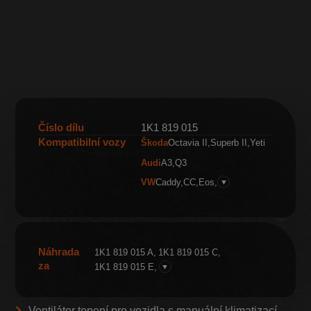
Číslo dílu
1K1 819 015
Kompatibilní vozy
Škoda
Octavia II
Superb II
Yeti
Audi
A3
Q3
VW
Caddy
CC
Eos
▼
Náhrada
1K1 819 015 A
1K1 819 015 C
za
1K1 819 015 E
▼
Ventilátor topení pro vozidla s manuální klimatizací