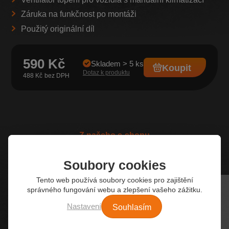
Záruka na funkčnost po montáži
Použitý originální díl
590 Kč
Skladem > 5 ks
Koupit
Dotaz k produktu
488 Kč
Z našeho e-shopu
Nejžádanější autodíly
Soubory cookies
Tento web používá soubory cookies pro zajištění
správného fungování webu a zlepšení vašeho zážitku.
Souhlasím
Nastavení