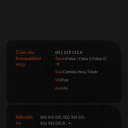
Číslo dílu
6R1 819 015 A
Kompatibilní
Škoda
Fabia I
Fabia II
Fabia III
vozy
▼
Seat
Cordoba
Ibiza
Toledo
VW
Polo
Audi
A1
Náhrada
6R1 819 015
6Q1 819 015
za
6Q1 819 015 B
▼