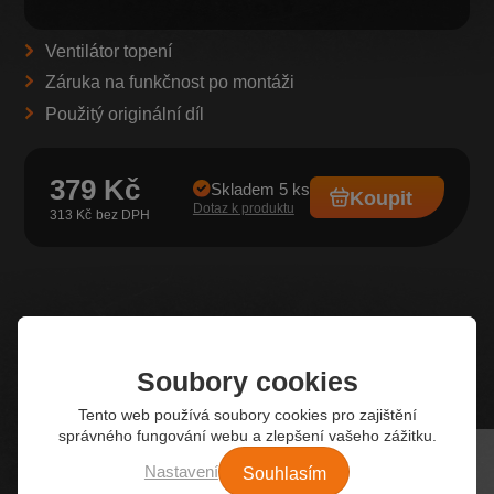
Ventilátor topení
Záruka na funkčnost po montáži
Použitý originální díl
379 Kč
Skladem 5 ks
Koupit
Dotaz k produktu
313 Kč
Z našeho e-shopu
Nejžádanější autodíly
Soubory cookies
Tento web používá soubory cookies pro zajištění
správného fungování webu a zlepšení vašeho zážitku.
Souhlasím
Nastavení