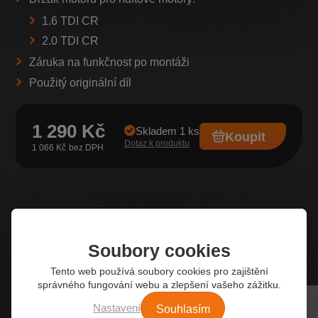
1.6 TDI CR
2.0 TDI CR
Záruka na funkčnost po montáži
Použitý originální díl
1 290 Kč
Skladem 1 ks
Koupit
Dotaz k produktu
1 066 Kč
Z našeho e-shopu
Soubory cookies
Nejžádanější autodíly
Tento web používá soubory cookies pro zajištění
správného fungování webu a zlepšení vašeho zážitku.
Souhlasím
Nastavení