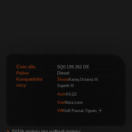
Číslo dílu
5Q0 199 262 DE
Palivo
Diesel
Kompatibilní
Škoda
Karoq
Octavia III
vozy
Superb III
Audi
A3
Q2
Seat
Ibiza
Leon
VW
Golf
Passat
Tiguan
▼
Držák motoru pro naftové motory: