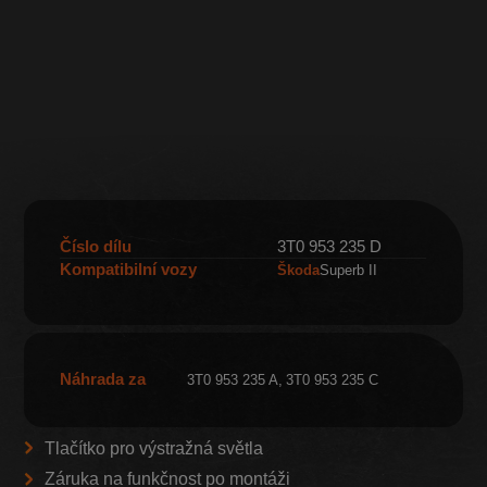
Číslo dílu
3T0 953 235 D
Kompatibilní vozy
Škoda
Superb II
Náhrada za
3T0 953 235 A
3T0 953 235 C
Tlačítko pro výstražná světla
Záruka na funkčnost po montáži