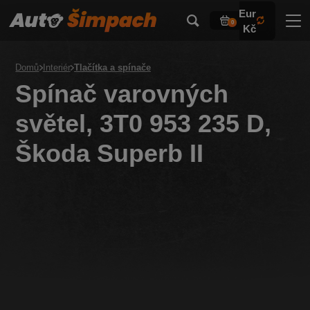
Eur
0
Kč
Domů
Interiér
Tlačítka a spínače
Spínač varovných
světel, 3T0 953 235 D,
Škoda Superb II