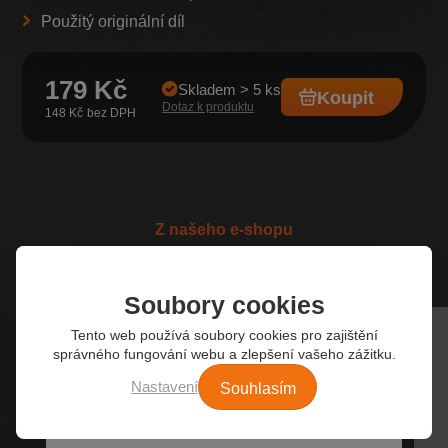
Použitý originální díl
179 Kč
Skladem > 5 ks
Koupit
Dotaz k produktu
148 Kč
Z našeho e-shopu
Nejžádanější autodíly
Soubory cookies
Tento web používá soubory cookies pro zajištění
správného fungování webu a zlepšení vašeho zážitku.
Souhlasím
Nastavení