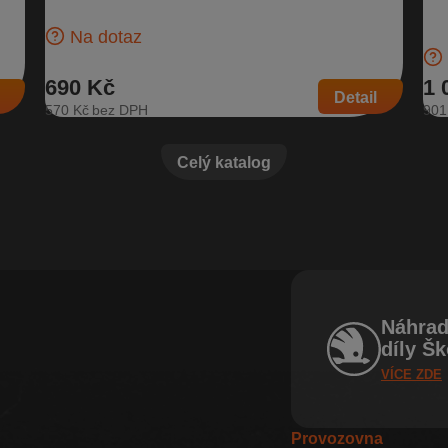
Škoda…
oke
Na dotaz
Čís
690 Kč
1 
Detail
570 Kč
901
Celý katalog
Náhrad
díly Š
VÍCE ZDE
Provozovna