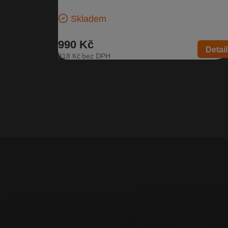
Škoda Citigo…
Skladem
990 Kč
Detail
818 Kč