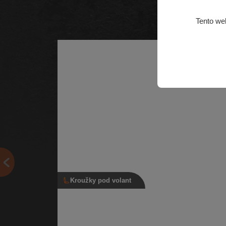
Tento we
Kroužky pod volant
Kroužek pod volant, 6Q0 959 654 D, 27
948, 280 690
Kroužek vypínací se sběrným kroužkem | Číslo dílu:
6Q0 959 654 D, 279 948, 280 690 | Kompatibilní voz