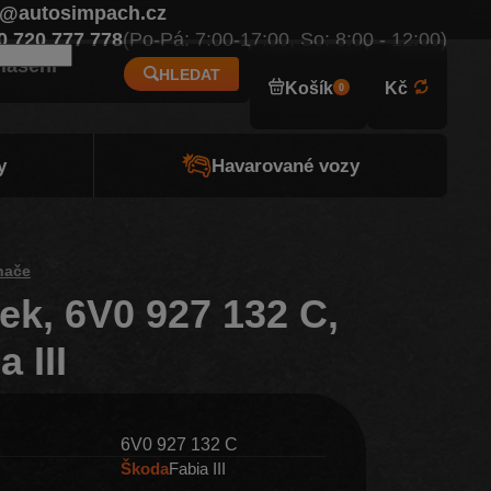
o@autosimpach.cz
Eur
0 720 777 778
(Po-Pá: 7:00-17:00, So: 8:00 - 12:00)
hlášení
HLEDAT
Košík
Kč
0
y
Havarované vozy
ínače
tek, 6V0 927 132 C,
 III
6V0 927 132 C
Škoda
Fabia III