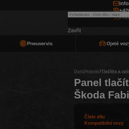
inf
+42
Při
Zavřít
Pneuservis
Ojeté voz
Domů
Interiér
Tlačítka a sp
Panel tlačí
Škoda Fabia
Číslo dílu
Kompatibilní vozy