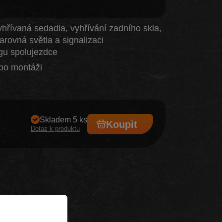
vyhřívaná sedadla, vyhřívání zadního skla,
arovná světla a signalizaci
agu spolujezdce
po montáži
Skladem 5 ks
Koupit
Dotaz k produktu