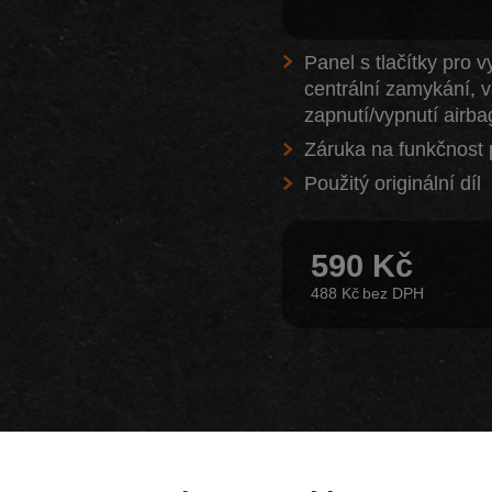
Panel s tlačítky pro 
centrální zamykání, v
zapnutí/vypnutí airb
Záruka na funkčnost 
Použitý originální díl
590 Kč
488 Kč
Z našeho e-shopu