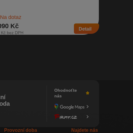
Sklade
n pro pravé přední dveře Pro model po faceliftu |
lo dílu:…
Na dotaz
090 Kč
259 Kč
Detail
 Kč
214 Kč
Ohodnoťte
nás
ní
koda
Provozní doba
Najdete nás