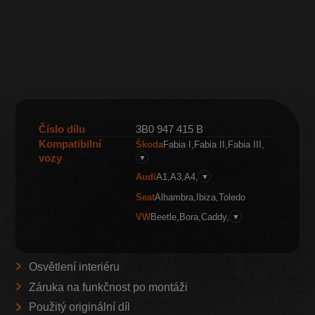
Číslo dílu
3B0 947 415 B
Kompatibilní
Škoda
Fabia I
Fabia II
Fabia III
vozy
▼
Audi
A1
A3
A4
▼
Seat
Alhambra
Ibiza
Toledo
VW
Beetle
Bora
Caddy
▼
Osvětlení interiéru
Záruka na funkčnost po montáži
Použitý originální díl