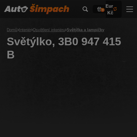
Eur
0
Kč
Domů
Interiér
Osvětlení interiéru
Světýlka a lampičky
Světýlko, 3B0 947 415
B