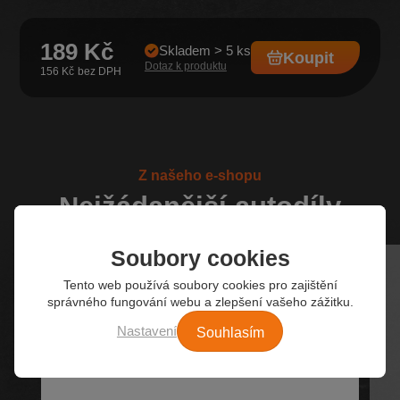
189 Kč
Skladem > 5 ks
Koupit
Dotaz k produktu
156 Kč
Z našeho e-shopu
Nejžádanější autodíly
Soubory cookies
Tento web používá soubory cookies pro zajištění
správného fungování webu a zlepšení vašeho zážitku.
Souhlasím
Nastavení