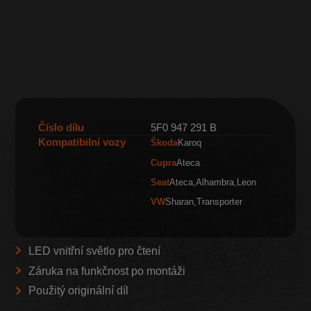
Číslo dílu
5F0 947 291 B
Kompatibilní vozy
Škoda
Karoq
Cupra
Ateca
Seat
Ateca
Alhambra
Leon
VW
Sharan
Transporter
LED vnitřní světlo pro čtení
Záruka na funkčnost po montáži
Použitý originální díl