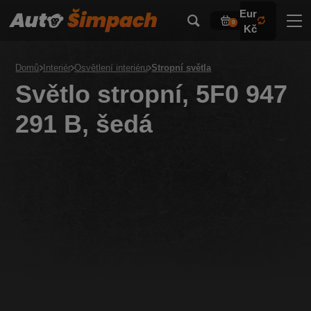
Eur
0
Kč
Domů
Interiér
Osvětlení interiéru
Stropní světla
Světlo stropní, 5F0 947
291 B, šedá