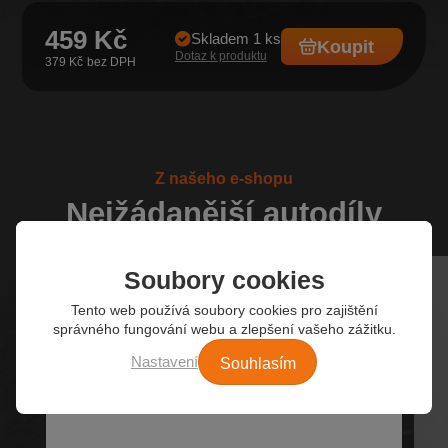
459 Kč
Skladem 1 ks
Koupit
Dotaz k produktu
379 Kč
Z našeho e-shopu
Nejžádanější autodíly
Soubory cookies
Tento web používá soubory cookies pro zajištění
správného fungování webu a zlepšení vašeho zážitku.
Souhlasím
Nastavení