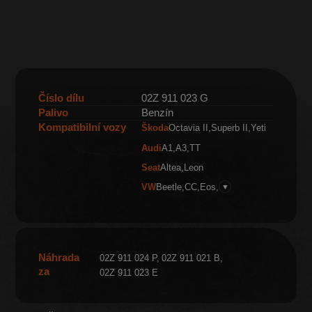
Číslo dílu
02Z 911 023 G
Palivo
Benzín
Kompatibilní vozy
Škoda
Octavia II
Superb II
Yeti
Audi
A1
A3
TT
Seat
Altea
Leon
VW
Beetle
CC
Eos
▼
Náhrada
02Z 911 024 P
02Z 911 021 B
za
02Z 911 023 E