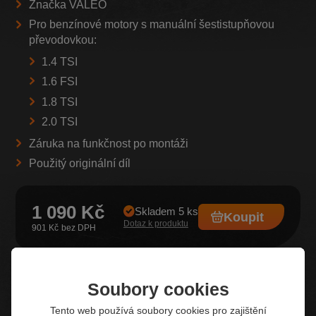
Značka VALEO
Pro benzínové motory s manuální šestistupňovou
převodovkou:
1.4 TSI
1.6 FSI
1.8 TSI
2.0 TSI
Záruka na funkčnost po montáži
Použitý originální díl
1 090 Kč
Skladem 5 ks
Koupit
Dotaz k produktu
901 Kč
Soubory cookies
Z našeho e-shopu
Tento web používá soubory cookies pro zajištění