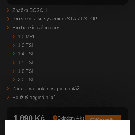
Značka BOSCH
Pro vozidla se systémem START-STOP
Pro benzínové motory:
1.0 MPI
1.0 TSI
1.4 TSI
1.5 TSI
1.8 TSI
2.0 TSI
Záruka na funkčnost po montáži
Použitý originální díl
1 890 Kč
Skladem 4 ks
Koupit
Dotaz k produktu
1 562 Kč