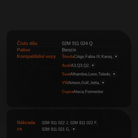
Číslo dílu
02M 911 024 Q
Palivo
Benzín
Kompatibilní vozy
Škoda
Citigo
Fabia III
Karoq
▼
Audi
A3
Q3
Q2
▼
Seat
Alhambra
Leon
Toledo
▼
VW
Arteon
Golf
Jetta
▼
Cupra
Ateca
Formentor
Náhrada
02M 911 022 J
02M 911 022 F
za
02M 911 021 G
▼