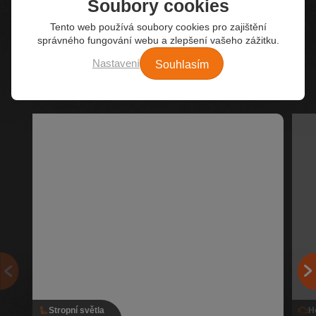
Soubory cookies
Tento web používá soubory cookies pro zajištění
správného fungování webu a zlepšení vašeho zážitku.
Z našeho e-shopu
Souhlasím
Nastavení
Nejžádanější autodíly
Stropní světla
H