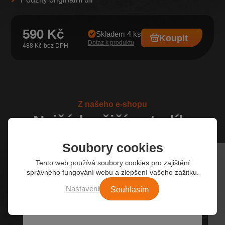
590 Kč
Skladem 4 ks
Koupit
Dotaz k produktu
488 Kč
Z našeho e-shopu
Nejžádanější autodíly
Soubory cookies
Tento web používá soubory cookies pro zajištění
správného fungování webu a zlepšení vašeho zážitku.
Souhlasím
Nastavení