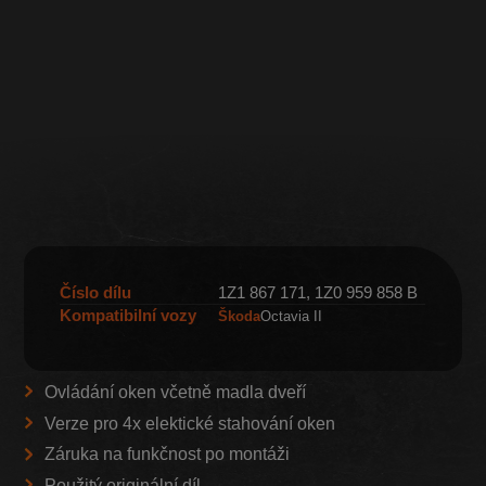
Číslo dílu
1Z1 867 171, 1Z0 959 858 B
Kompatibilní vozy
Škoda
Octavia II
Ovládání oken včetně madla dveří
Verze pro 4x elektické stahování oken
Záruka na funkčnost po montáži
Použitý originální díl