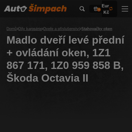
Eur
0
Kč
Domů
Díly karosérie
Dveře a příslušenství
Stahovačky oken
Madlo dveří levé přední
+ ovládání oken, 1Z1
867 171, 1Z0 959 858 B,
Škoda Octavia II