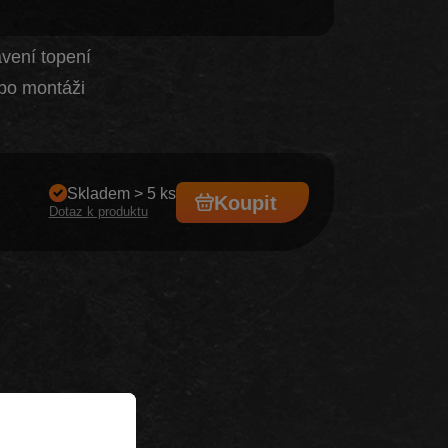
vení topení
po montáži
Skladem > 5 ks
Koupit
Dotaz k produktu