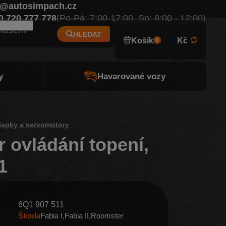
o@autosimpach.cz
Eur
0 720 777 778
(Po-Pá: 7:00-17:00, So: 8:00 - 12:00)
hlášení
HLEDAT
Košík
Kč
0
y
Havarované vozy
lapky a servomotory
 ovládání topení,
1
6Q1 907 511
Škoda
Fabia I
Fabia II
Roomster