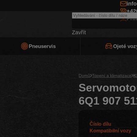
inf
+42
Při
Zavřít
Pneuservis
Ojeté voz
Domů
Topení a klimatizace
K
Servomotor
6Q1 907 51
Číslo dílu
Kompatibilní vozy