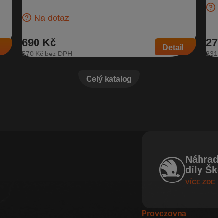
Škoda…
Na dotaz
690 Kč
27
Detail
570 Kč
231
Celý katalog
Náhrad
díly Š
VÍCE ZDE
Provozovna