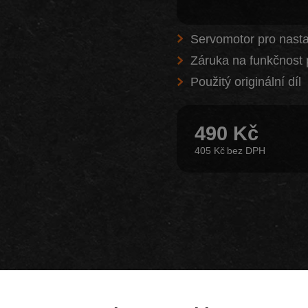
Servomotor pro nasta
Záruka na funkčnost 
Použitý originální díl
490 Kč
405 Kč
Z našeho e-shopu