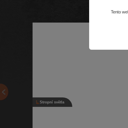
Tento we
Stropní světla
Stropní světlo, 3B0 947 105 C, šedé
Vnitřní světlo interiéru se světlem na čtení | Číslo díl
3B0 947 105 C | Kompatibilní vozy: Škoda Citigo, Š
Fabia…