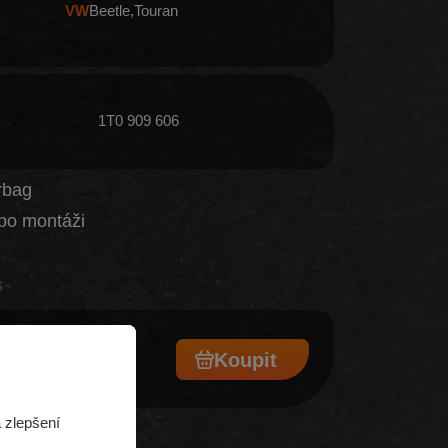
VW
Beetle
Touran
1T0 909 606
rbag
po montáži
s
Koupit
 zlepšení