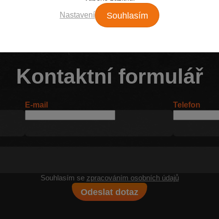
Nastavení
Souhlasím
Kontaktní formulář
E-mail
Telefon
Souhlasím se
zpracováním osobních údajů
Odeslat dotaz