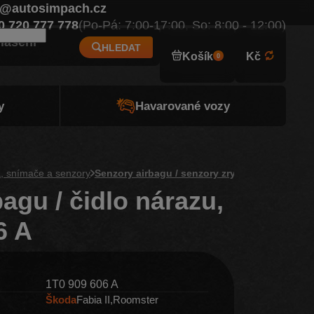
o@autosimpach.cz
Eur
0 720 777 778
(Po-Pá: 7:00-17:00, So: 8:00 - 12:00)
hlášení
HLEDAT
Košík
Kč
0
y
Havarované vozy
a, snímače a senzory
Senzory airbagu / senzory zrychlení
agu / čidlo nárazu,
6 A
1T0 909 606 A
Škoda
Fabia II
Roomster