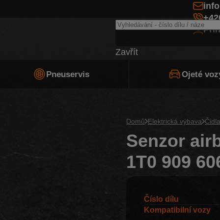
inf
+42
Při
Zavřít
Pneuservis
Ojeté voz
Domů
Elektrická výbava
Čidl
Senzor airb
1T0 909 60
Číslo dílu
Kompatibilní vozy