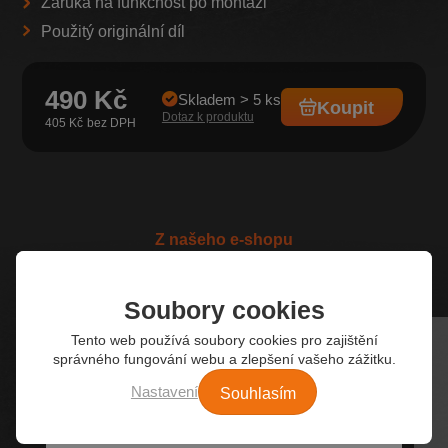
Záruka na funkčnost po montáži
Použitý originální díl
490 Kč
Skladem > 5 ks
Koupit
Dotaz k produktu
405 Kč
Z našeho e-shopu
Nejžádanější autodíly
Soubory cookies
Tento web používá soubory cookies pro zajištění
správného fungování webu a zlepšení vašeho zážitku.
Souhlasím
Nastavení