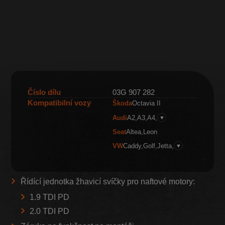
Číslo dílu
03G 907 282
Kompatibilní vozy
Škoda
Octavia II
Audi
A2
A3
A4
▼
Seat
Altea
Leon
VW
Caddy
Golf
Jetta
▼
Řídící jednotka žhavicí svíčky pro naftové motory:
1.9 TDI PD
2.0 TDI PD