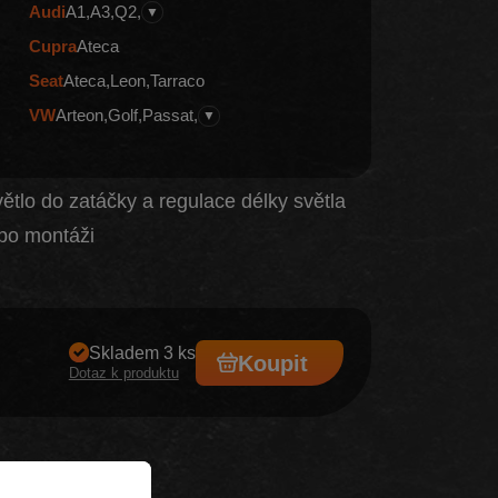
Audi
A1
A3
Q2
▼
Cupra
Ateca
Seat
Ateca
Leon
Tarraco
VW
Arteon
Golf
Passat
▼
větlo do zatáčky a regulace délky světla
po montáži
Skladem 3 ks
Koupit
Dotaz k produktu