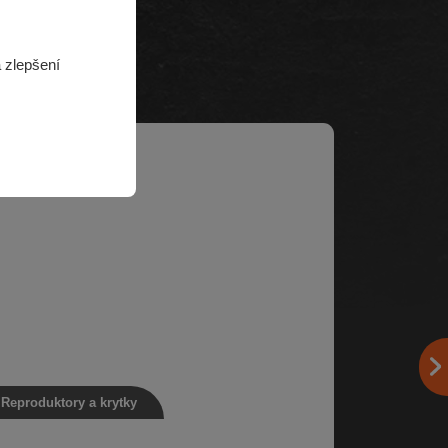
 zlepšení
Reproduktory a krytky
Krytky
produktor basový, 5L0 035 411 J
Kryt hagus