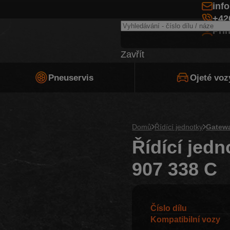
inf
+42
Při
Zavřít
Pneuservis
Ojeté voz
Domů
Řídící jednotky
Gatew
Řídící jedn
907 338 C
Číslo dílu
Kompatibilní vozy