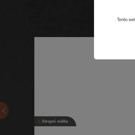
Tento we
Stropní světla
Stropní světlo, 3B0 947 105 C, šedé