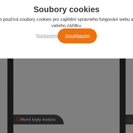
Soubory cookies
Z našeho e-shopu
Nejžádanější autodíly
b používá soubory cookies pro zajištění správného fungování webu a
vašeho zážitku.
Nastavení
Souhlasím
Horní kryty motoru
Horní kryt motoru 05L 103 925 E, 05L 103
Re