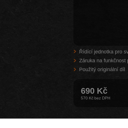
Řídící jednotka pro s
Záruka na funkčnost 
Použitý originální díl
690 Kč
570 Kč