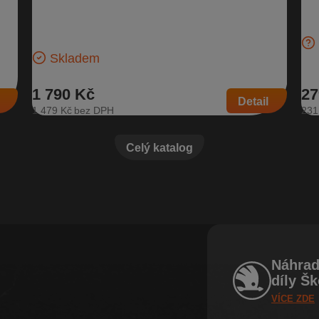
954 K, 2.0 TDI CR
u:
Bas
koda
bez
Horní kryt motoru pro naftové motory: 2.0 TDI CR
Fab
Novější verze bez loga | Číslo dílu: 05L 103 925 E, 05L
103 954 K…
Skladem
1 790 Kč
27
Detail
1 479 Kč
231
Celý katalog
Náhrad
díly Š
VÍCE ZDE