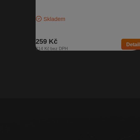
Vnitřní světlo interiéru se světlem na čtení | Číslo díl
3B0 947 105 C | Kompatibilní vozy: Škoda Citigo, Š
Fabia…
Skladem
259 Kč
Detail
214 Kč