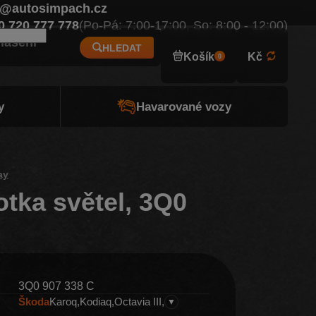
o@autosimpach.cz
Eur
0 720 777 778
(Po-Pá: 7:00-17:00, So: 8:00 - 12:00)
hlášení
HLEDAT
Košík
Kč
0
y
Havarované vozy
ay
otka světel, 3Q0
3Q0 907 338 C
Škoda
Karoq
Kodiaq
Octavia III
▼