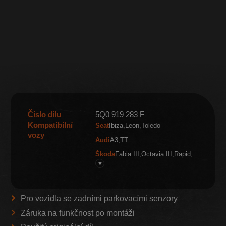
Číslo dílu
5Q0 919 283 F
Kompatibilní
Seat
Ibiza
Leon
Toledo
vozy
Audi
A3
TT
Škoda
Fabia III
Octavia III
Rapid
▼
Pro vozidla se zadními parkovacími senzory
Záruka na funkčnost po montáži