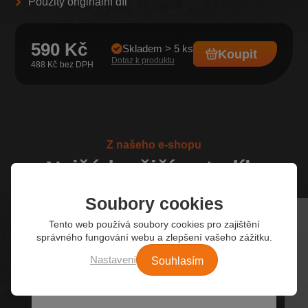
Použitý originální díl
590 Kč
Skladem > 5 ks
Koupit
Dotaz k produktu
488 Kč
Z našeho e-shopu
Nejžádanější autodíly
Soubory cookies
Tento web používá soubory cookies pro zajištění
správného fungování webu a zlepšení vašeho zážitku.
Souhlasím
Nastavení