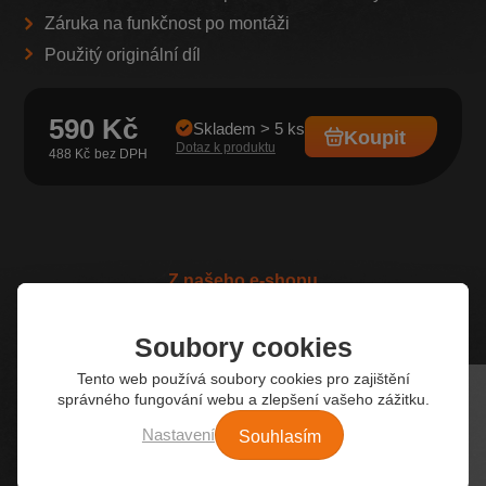
Záruka na funkčnost po montáži
Použitý originální díl
590 Kč
Skladem > 5 ks
Koupit
Dotaz k produktu
488 Kč
Z našeho e-shopu
Nejžádanější autodíly
Soubory cookies
Tento web používá soubory cookies pro zajištění
správného fungování webu a zlepšení vašeho zážitku.
Souhlasím
Nastavení