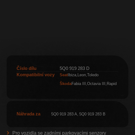
Číslo dílu
5Q0 919 283 D
Kompatibilní vozy
Seat
Ibiza
Leon
Toledo
Škoda
Fabia III
Octavia III
Rapid
Náhrada za
5Q0 919 283 A
5Q0 919 283 B
Pro vozidla se zadními parkovacími senzory