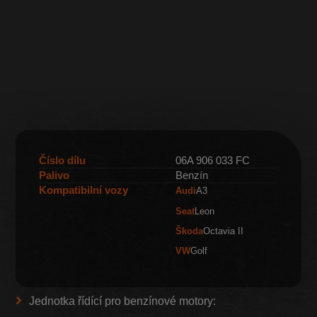
Číslo dílu
06A 906 033 FC
Palivo
Benzín
Kompatibilní vozy
Audi
A3
Seat
Leon
Škoda
Octavia II
VW
Golf
Jednotka řídící pro benzínové motory: