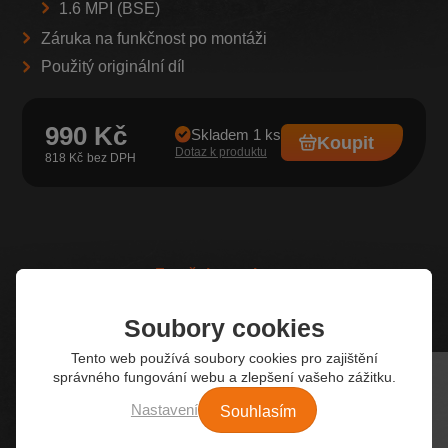
1.6 MPI (BSE)
Záruka na funkčnost po montáži
Použitý originální díl
990 Kč
Skladem 1 ks
Koupit
Dotaz k produktu
818 Kč
Z našeho e-shopu
Nejžádanější autodíly
Soubory cookies
Tento web používá soubory cookies pro zajištění
správného fungování webu a zlepšení vašeho zážitku.
Souhlasím
Nastavení