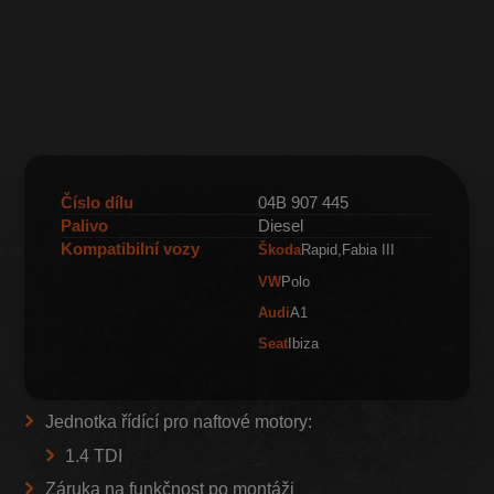
Číslo dílu
04B 907 445
Palivo
Diesel
Kompatibilní vozy
Škoda
Rapid
Fabia III
VW
Polo
Audi
A1
Seat
Ibiza
Jednotka řídící pro naftové motory:
1.4 TDI
Záruka na funkčnost po montáži