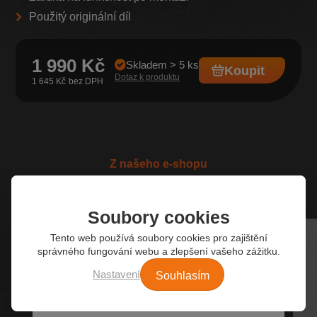
Použitý originální díl
1 990 Kč
Skladem > 5 ks
Koupit
Dotaz k produktu
1 645 Kč
Z našeho e-shopu
Nejžádanější autodíly
Soubory cookies
Tento web používá soubory cookies pro zajištění
správného fungování webu a zlepšení vašeho zážitku.
Souhlasím
Nastavení