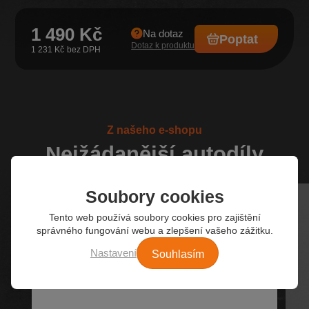
1 490 Kč
Na dotaz
Poptat
Dotaz k produktu
1 231 Kč
Z našeho e-shopu
Nejžádanější autodíly
Soubory cookies
Tento web používá soubory cookies pro zajištění
správného fungování webu a zlepšení vašeho zážitku.
Souhlasím
Nastavení