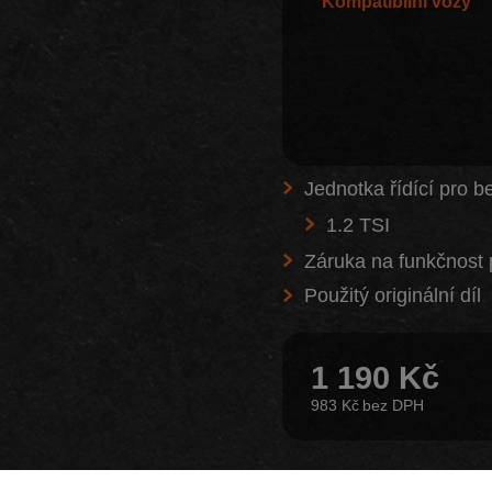
Kompatibilní vozy
Jednotka řídící pro 
1.2 TSI
Záruka na funkčnost 
Použitý originální díl
1 190 Kč
983 Kč