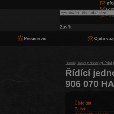
inf
+42
Při
Zavřít
Pneuservis
Ojeté voz
Domů
Řídící jednotky
Řídící
Řídící jed
906 070 HA,
Číslo dílu
Palivo