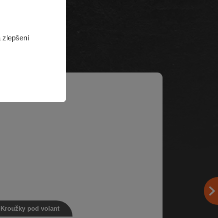
 zlepšení
Kroužky pod volant
Třetí brzdo