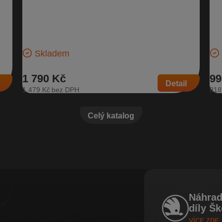
Horní kryt motoru 05L 103 925 E, 05L 103
Kr
954 K, 2.0 TDI CR
94
u:
koda
Horní kryt motoru pro naftové motory: 2.0 TDI CR
Kro
Novější verze bez loga | Číslo dílu: 05L 103 925 E, 05L
6Q0
103 954 K…
Ško
Skladem
1 790 Kč
99
Detail
1 479 Kč
818
Celý katalog
Náhrad
díly Š
VÍCE ZDE