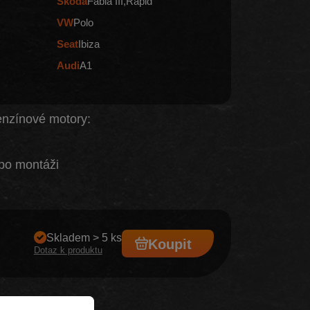
Škoda
Fabia III
Rapid
VW
Polo
Seat
Ibiza
Audi
A1
benzínové motory:
po montáži
Skladem > 5 ks
Koupit
Dotaz k produktu