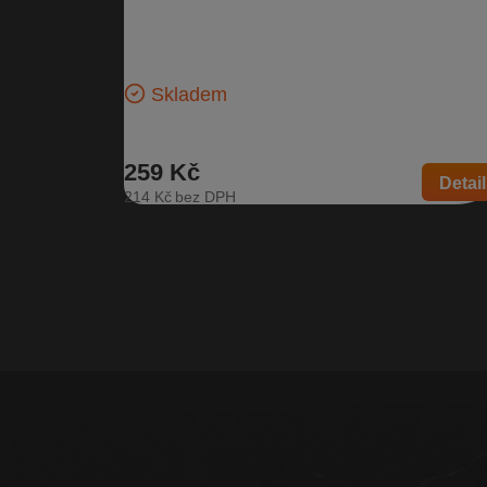
Stropní světlo, 3B0 947 105 C, šedé
Vnitřní světlo interiéru se světlem na čtení | Číslo díl
3B0 947 105 C | Kompatibilní vozy: Škoda Citigo, Š
Fabia…
Skladem
259 Kč
Detail
214 Kč