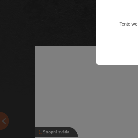
Tento we
Stropní světla