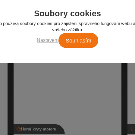
Soubory cookies
Z našeho e-shopu
b používá soubory cookies pro zajištění správného fungování webu a
Nejžádanější autodíly
vašeho zážitku.
Nastavení
Souhlasím
Horní kryty motoru