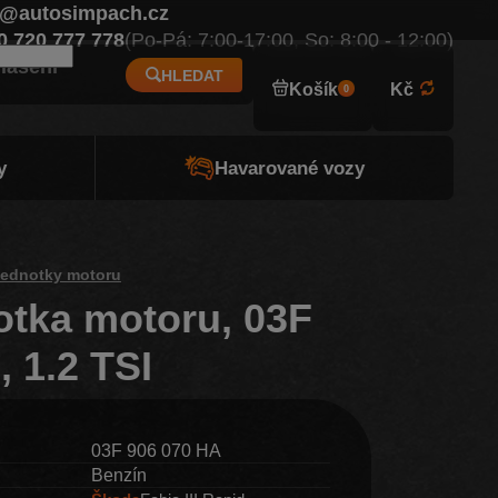
o@autosimpach.cz
Eur
0 720 777 778
(Po-Pá: 7:00-17:00, So: 8:00 - 12:00)
hlášení
HLEDAT
Košík
Kč
0
y
Havarované vozy
 jednotky motoru
notka motoru, 03F
 1.2 TSI
03F 906 070 HA
Benzín