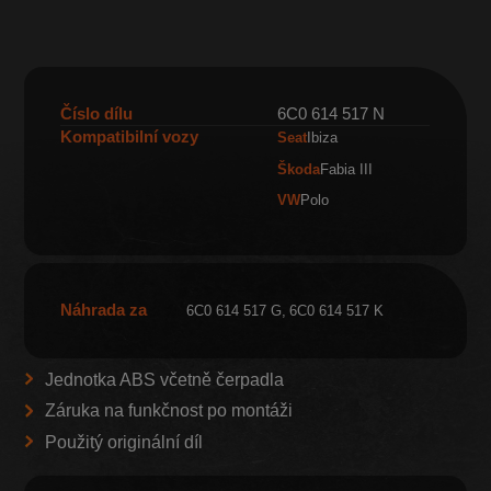
Číslo dílu
6C0 614 517 N
Kompatibilní vozy
Seat
Ibiza
Škoda
Fabia III
VW
Polo
Náhrada za
6C0 614 517 G
6C0 614 517 K
Jednotka ABS včetně čerpadla
Záruka na funkčnost po montáži
Použitý originální díl