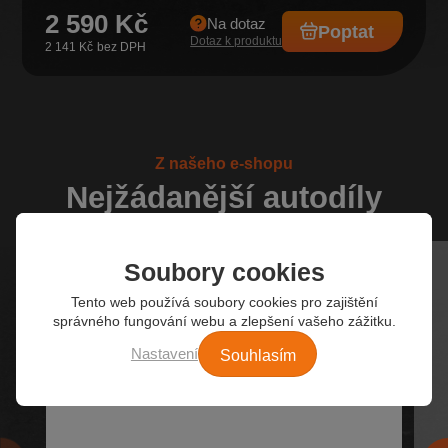
2 590 Kč
Na dotaz
Poptat
Dotaz k produktu
2 141 Kč
Z našeho e-shopu
Nejžádanější autodíly
Soubory cookies
Tento web používá soubory cookies pro zajištění
správného fungování webu a zlepšení vašeho zážitku.
Souhlasím
Nastavení