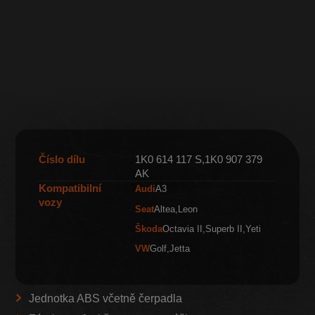
Číslo dílu
1K0 614 117 S,1K0 907 379
AK
Kompatibilní
Audi
A3
vozy
Seat
Altea
Leon
Škoda
Octavia II
Superb II
Yeti
VW
Golf
Jetta
Jednotka ABS včetně čerpadla