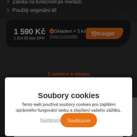
Záruka na funkčnost po montáži
Použitý originální díl
1 590 Kč
Skladem > 5 ks
Koupit
Dotaz k produktu
1 314 Kč
Z našeho e-shopu
Nejžádanější autodíly
Soubory cookies
Tento web používá soubory cookies pro zajištění
správného fungování webu a zlepšení vašeho zážitku.
Souhlasím
Nastavení