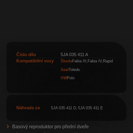
Číslo dílu
5JA 035 411 A
Kompatibilní vozy
Škoda
Fabia III
Fabia IV
Rapid
Seat
Toledo
VW
Polo
Náhrada za
5JA 035 411 D
5JA 035 411 E
Basový reproduktor pro přední dveře