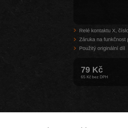
Relé kontaktu X, čísl
Záruka na funkčnost 
Použitý originální díl
79 Kč
65 Kč
Z našeho e-shopu