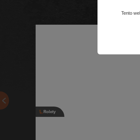
Tento we
Rolety
Roleta kufru, 3V9 867 871 B, Škoda
Superb III
Roleta do zavazadlového prostoru pro vozidla s typ
karosérie kombi | Číslo dílu: 3V9 867 871 B | Náhra