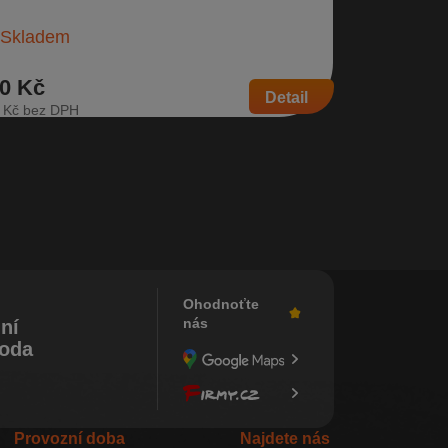
da Citigo…
103 954 K…
Skladem
Sklade
0 Kč
1 790 Kč
Detail
 Kč
1 479 Kč
Ohodnoťte
nás
ní
koda
Provozní doba
Najdete nás