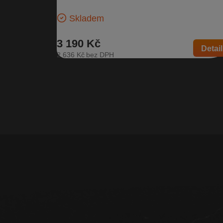
za: 3V9 867…
Skladem
3 190 Kč
Detail
2 636 Kč