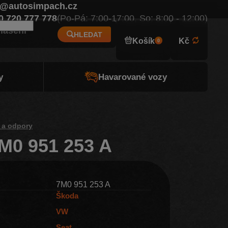
o@autosimpach.cz
Eur
0 720 777 778
(Po-Pá: 7:00-17:00, So: 8:00 - 12:00)
hlášení
HLEDAT
Košík
Kč
0
y
Havarované vozy
 a odpory
7M0 951 253 A
7M0 951 253 A
Škoda
VW
Seat