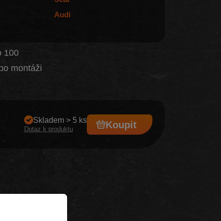
Audi
o 100
po montáži
Skladem > 5 ks
Koupit
Dotaz k produktu