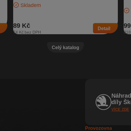
Ško
Skladem
89 Kč
99
Detail
74 Kč
818
Celý katalog
Náhrad
díly Š
VÍCE ZDE
Provozovna