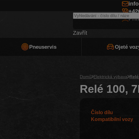
inf
+42
Při
Zavřít
Pneuservis
Ojeté voz
Domů
Elektrická výbava
Relé
Relé 100, 
Číslo dílu
Kompatibilní vozy