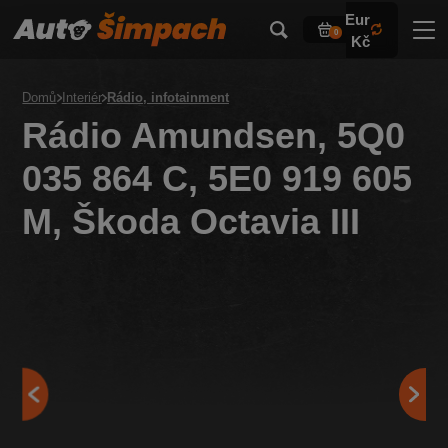
Eur
0
Kč
Domů
Interiér
Rádio, infotainment
Rádio Amundsen, 5Q0
035 864 C, 5E0 919 605
M, Škoda Octavia III