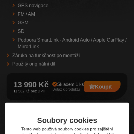
GPS navigace
FM / AM
GSM
SD
Podpora SmartLink -
Android Auto / Apple CarPlay /
MirrorLink
Záruka na funkčnost po montáži
Použitý originální díl
13 990 Kč
Skladem 1 ks
Koupit
Dotaz k produktu
11 562 Kč
Soubory cookies
Z našeho e-shopu
Tento web používá soubory cookies pro zajištění