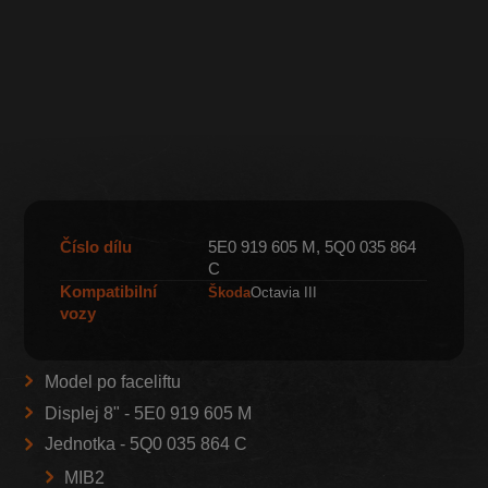
Číslo dílu
5E0 919 605 M, 5Q0 035 864
C
Kompatibilní
Škoda
Octavia III
vozy
Model po faceliftu
Displej 8" - 5E0 919 605 M
Jednotka - 5Q0 035 864 C
MIB2