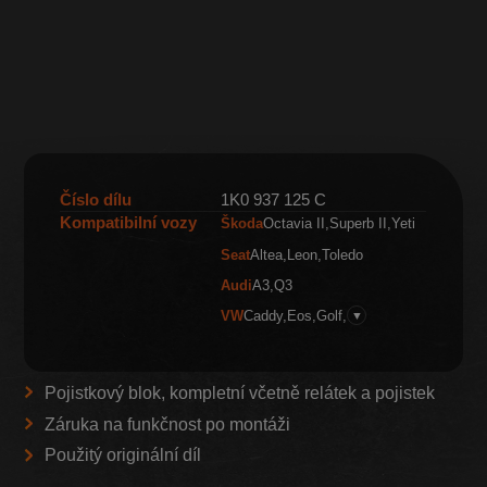
Číslo dílu
1K0 937 125 C
Kompatibilní vozy
Škoda
Octavia II
Superb II
Yeti
Seat
Altea
Leon
Toledo
Audi
A3
Q3
VW
Caddy
Eos
Golf
▼
Pojistkový blok, kompletní včetně relátek a pojistek
Záruka na funkčnost po montáži
Použitý originální díl