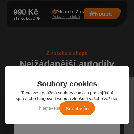
990 Kč
Skladem 2 ks
Koupit
Dotaz k produktu
818 Kč
Z našeho e-shopu
Nejžádanější autodíly
Soubory cookies
Tento web používá soubory cookies pro zajištění
správného fungování webu a zlepšení vašeho zážitku.
Souhlasím
Nastavení