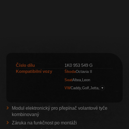
Číslo dílu
1K0 953 549 G
Kompatibilní vozy
Škoda
Octavia II
Seat
Altea
Leon
VW
Caddy
Golf
Jetta
▼
Modul elektronický pro přepínač volantové tyče
kombinovaný
Záruka na funkčnost po montáži