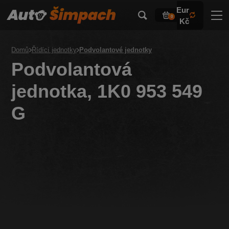
Eur
0
Kč
Domů
Řídící jednotky
Podvolantové jednotky
Podvolantová
jednotka, 1K0 953 549
G