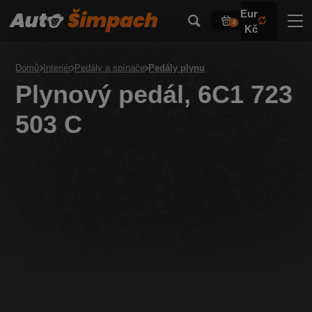
Eur
0
Kč
Domů
Interiér
Pedály a spínače
Pedály plynu
Plynový pedál, 6C1 723
503 C