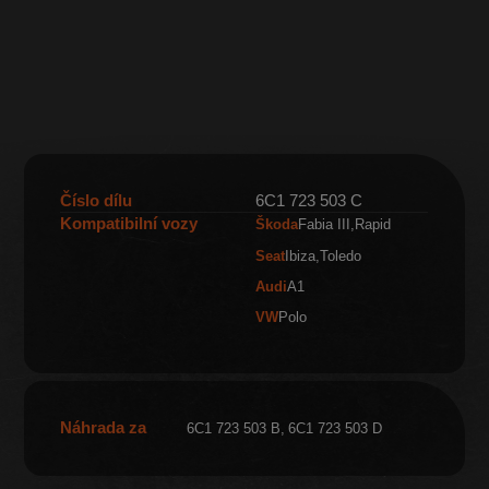
Číslo dílu
6C1 723 503 C
Kompatibilní vozy
Škoda
Fabia III
Rapid
Seat
Ibiza
Toledo
Audi
A1
VW
Polo
Náhrada za
6C1 723 503 B
6C1 723 503 D