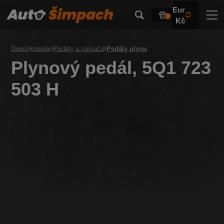
Eur
0
Kč
Domů
Interiér
Pedály a spínače
Pedály plynu
Plynový pedál, 5Q1 723
503 H