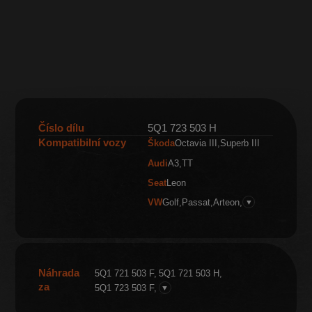
Číslo dílu
5Q1 723 503 H
Kompatibilní vozy
Škoda
Octavia III
Superb III
Audi
A3
TT
Seat
Leon
VW
Golf
Passat
Arteon
▼
Náhrada
5Q1 721 503 F
5Q1 721 503 H
za
5Q1 723 503 F
▼