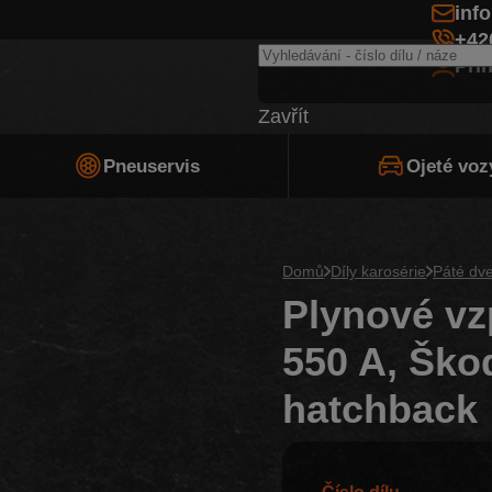
inf
+42
Při
Zavřít
Pneuservis
Ojeté voz
Domů
Díly karosérie
Páté dv
Plynové vz
550 A, Škod
hatchback
Číslo dílu