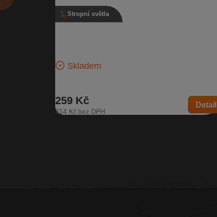
Stropní světla
Stropní světlo, 3B0 947 105 C, šedé
Vnitřní světlo interiéru se světlem na čtení | Číslo díl
3B0 947 105 C | Kompatibilní vozy: Škoda Citigo, Š
Fabia…
Skladem
259 Kč
Detail
214 Kč