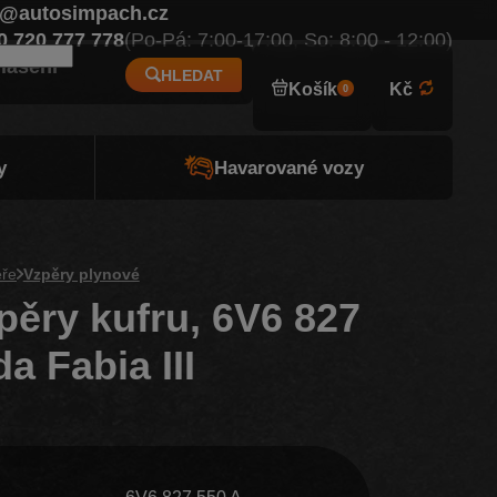
o@autosimpach.cz
Eur
0 720 777 778
(Po-Pá: 7:00-17:00, So: 8:00 - 12:00)
hlášení
HLEDAT
Košík
Kč
0
y
Havarované vozy
eře
Vzpěry plynové
pěry kufru, 6V6 827
a Fabia III
6V6 827 550 A