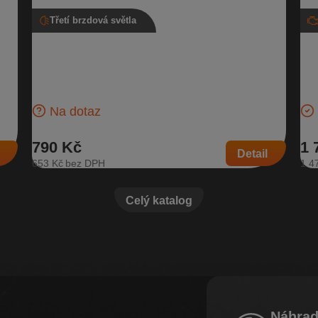
Třetí brzdová světla
Třetí brzdové světlo, 3T9 945 097, Škoda
Ho
Superb II kombi
95
u:
koda
Třetí brzdové světlo pro vozidla s typem karosérie kombi
Hor
| Číslo dílu: 3T9 945 097 | Kompatibilní vozy: Škoda
Nov
Superb II
103
Na dotaz
790 Kč
1 
Detail
653 Kč
1 4
Celý katalog
Náhrad