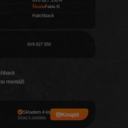
Škoda
Fabia III
Hatchback
6V6 827 550
tchback
po montáži
Skladem 4 ks
Koupit
Dotaz k produktu