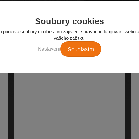
Soubory cookies
Z našeho e-shopu
b používá soubory cookies pro zajištění správného fungování webu a
vašeho zážitku.
Nejžádanější autodíly
Nastavení
Souhlasím