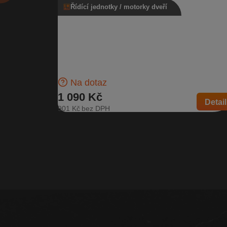
Řídící jednotky / motorky dveří
Řídící jednotka stahování oken s
motorkem pravá přední, 5K0 959 792, 
959 702 R
Řídící jednotka stahování oken s motorkem spouště
oken pro pravé přední dveře Pro model po faceliftu |
Číslo dílu:…
Na dotaz
1 090 Kč
Detail
901 Kč