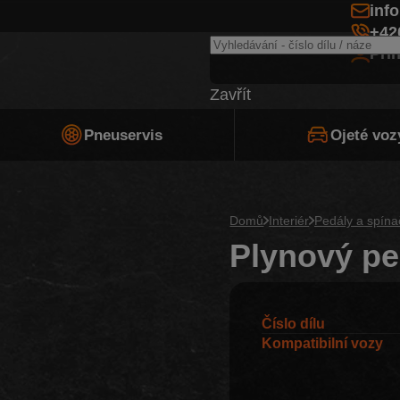
inf
+42
Při
Zavřít
Pneuservis
Ojeté voz
Domů
Interiér
Pedály a spína
Plynový pe
Číslo dílu
Kompatibilní vozy