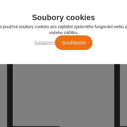
Soubory cookies
Z našeho e-shopu
b používá soubory cookies pro zajištění správného fungování webu a
Nejžádanější autodíly
vašeho zážitku.
Nastavení
Souhlasím