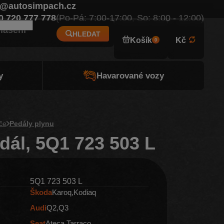
o@autosimpach.cz
Eur
0 720 777 778
(Po-Pá: 7:00-17:00, So: 8:00 - 12:00)
hlášení
HLEDAT
Košík
Kč
0
y
Havarované vozy
če
Pedály plynu
dál, 5Q1 723 503 L
5Q1 723 503 L
Škoda
Karoq
Kodiaq
Audi
Q2
Q3
Seat
Ateca
Tarraco