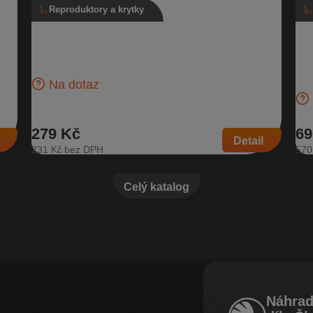
Reproduktory a krytky
Reproduktor basový, 1Z0 035 411 C
Ru
1T0
C,
Basový reproduktor pro přední i zadní dveře, pro vozidla
bez Sound Systému Do předních dveří pro vozy: Škoda
Kož
Fabia I…
díl
če
Na dotaz
Šk
279 Kč
69
Detail
231 Kč
570
Celý katalog
Náhrad