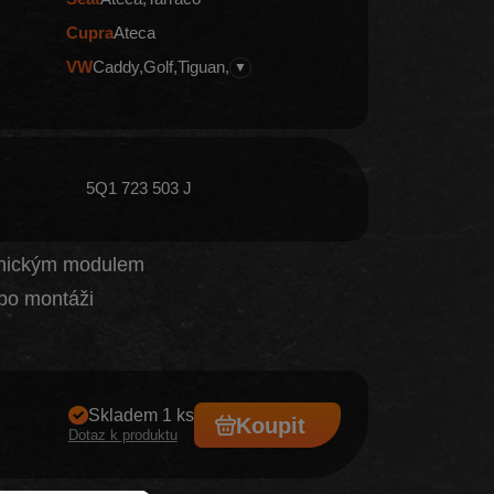
Cupra
Ateca
VW
Caddy
Golf
Tiguan
▼
5Q1 723 503 J
ronickým modulem
po montáži
Skladem 1 ks
Koupit
Dotaz k produktu