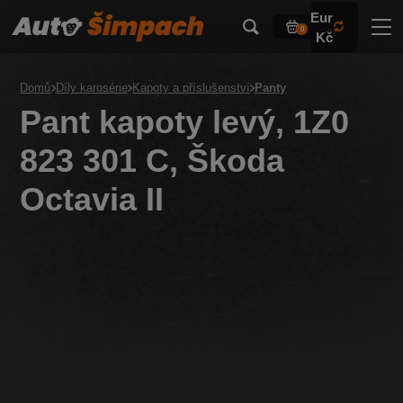
Eur
0
Kč
Domů
Díly karosérie
Kapoty a příslušenství
Panty
Pant kapoty levý, 1Z0
823 301 C, Škoda
Octavia II