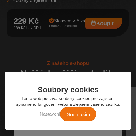
Použitý originální díl
229 Kč
Skladem > 5 ks
Koupit
Dotaz k produktu
189 Kč
Z našeho e-shopu
Nejžádanější autodíly
Soubory cookies
Tento web používá soubory cookies pro zajištění
správného fungování webu a zlepšení vašeho zážitku.
Souhlasím
Nastavení