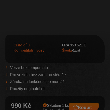
Číslo dílu
6RA 953 521 E
Kompatibilní vozy
Škoda
Rapid
Verze bez tempomatu
Pro vozidla bez zadního stěrače
Záruka na funkčnost po montáži
Použitý originální díl
990 Kč
Skladem 1 ks
Koupit
Dotaz k produktu