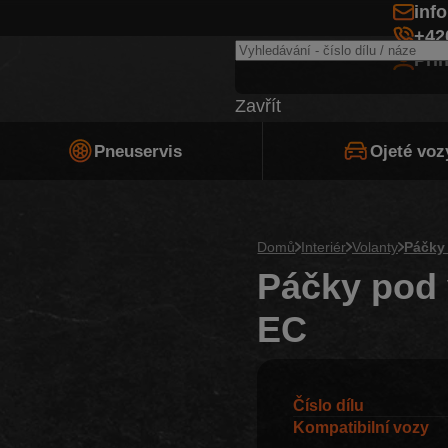
inf
+42
Při
Zavřít
Pneuservis
Ojeté voz
Domů
Interiér
Volanty
Páčky
Páčky pod 
EC
Číslo dílu
Kompatibilní vozy