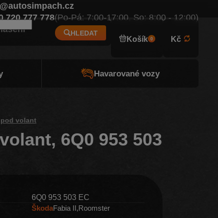
o@autosimpach.cz
Eur
0 720 777 778
(Po-Pá: 7:00-17:00, So: 8:00 - 12:00)
hlášení
HLEDAT
Košík
Kč
0
y
Havarované vozy
 pod volant
volant, 6Q0 953 503
6Q0 953 503 EC
Škoda
Fabia II
Roomster