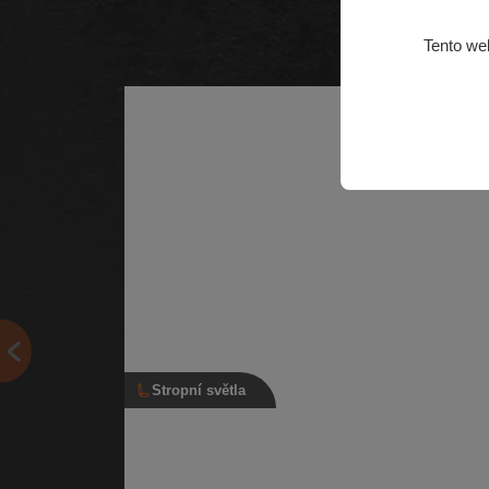
Tento we
Stropní světla
Stropní světlo, 3B0 947 105 C, šedé
Vnitřní světlo interiéru se světlem na čtení | Číslo díl
3B0 947 105 C | Kompatibilní vozy: Škoda Citigo, Š
Fabia…