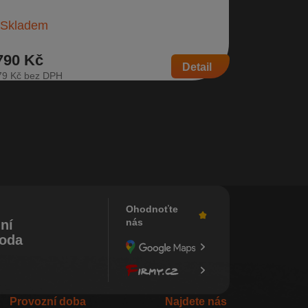
Na dota
 954 K…
Skladem
790 Kč
279 Kč
Detail
79 Kč
231 Kč
Ohodnoťte
nás
ní
koda
Provozní doba
Najdete nás