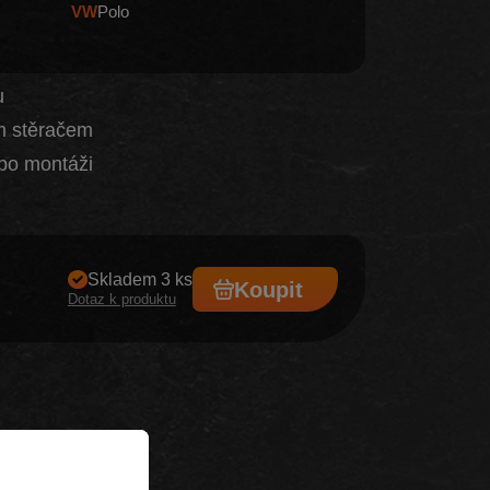
VW
Polo
u
m stěračem
po montáži
Skladem 3 ks
Koupit
Dotaz k produktu