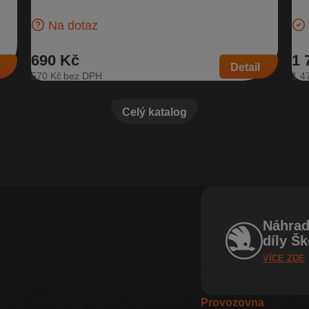
Škoda…
103
Na dotaz
690 Kč
1 
Detail
570 Kč
1 4
Celý katalog
Náhrad
díly Š
VÍCE ZDE
Provozovna