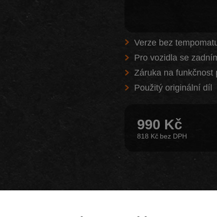
Verze bez tempomat
Pro vozidla se zadní
Záruka na funkčnost 
Použitý originální díl
990 Kč
818 Kč
Z našeho e-shopu