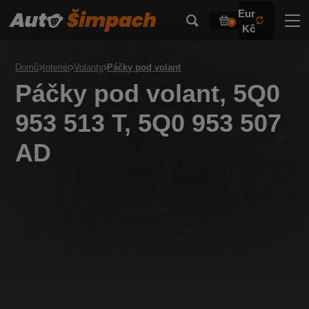
Eur
0
Kč
Domů
Interiér
Volanty
Páčky pod volant
Páčky pod volant, 5Q0
953 513 T, 5Q0 953 507
AD