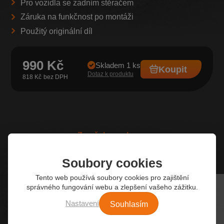
Pro vozidla se zadním stěračem
Záruka na funkčnost po montáži
Použitý originální díl
990 Kč
Skladem 1 ks
Koupit
Dotaz k produktu
818 Kč
Z našeho e-shopu
Nejžádanější autodíly
Soubory cookies
Tento web používá soubory cookies pro zajištění
správného fungování webu a zlepšení vašeho zážitku.
Souhlasím
Nastavení