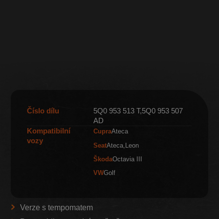
Číslo dílu
5Q0 953 513 T,5Q0 953 507
AD
Kompatibilní
Cupra
Ateca
vozy
Seat
Ateca
Leon
Škoda
Octavia III
VW
Golf
Verze s tempomatem