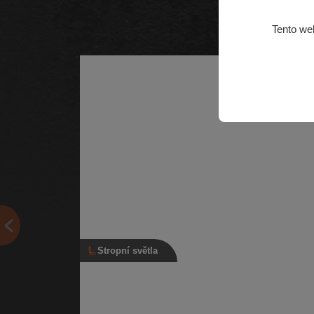
Tento we
Stropní světla
Stropní světlo, 3B0 947 105 C, šedé
Vnitřní světlo interiéru se světlem na čtení | Číslo díl
3B0 947 105 C | Kompatibilní vozy: Škoda Citigo, Š
Fabia…