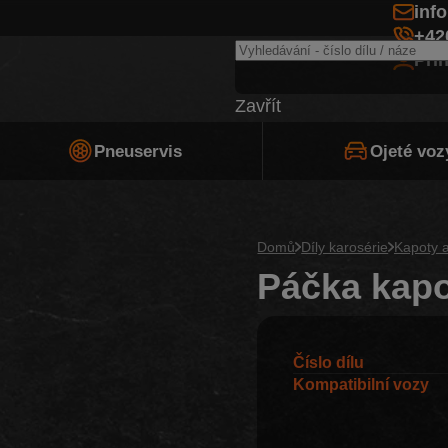
inf
+42
Při
Zavřít
Pneuservis
Ojeté voz
Domů
Díly karosérie
Kapoty a
Páčka kapo
Číslo dílu
Kompatibilní vozy