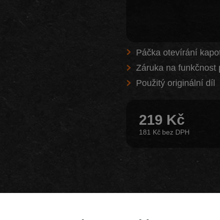
Páčka otevírání kapo
Záruka na funkčnost 
Použitý originální díl
219 Kč
181 Kč
Z našeho e-shopu