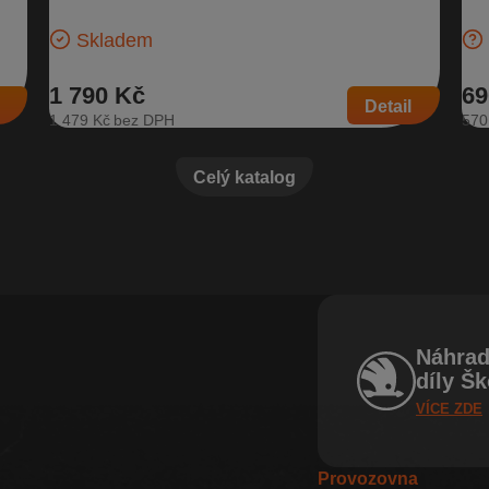
103 954 K…
Šk
Skladem
1 790 Kč
69
Detail
1 479 Kč
570
Celý katalog
Náhrad
díly Š
VÍCE ZDE
Provozovna