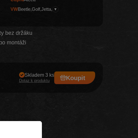
VW
Beetle
Golf
Jetta
▼
ty bez držáku
po montáži
Skladem 3 ks
Koupit
Dotaz k produktu