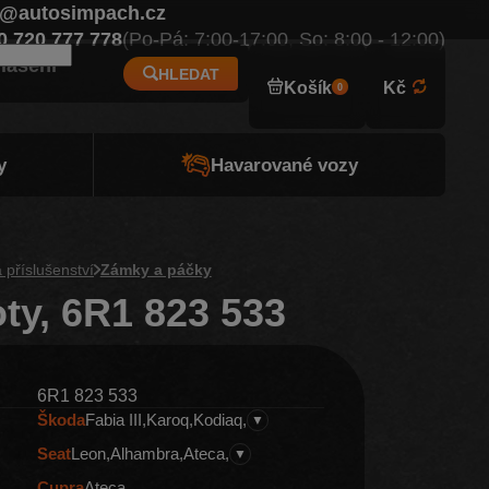
o@autosimpach.cz
Eur
0 720 777 778
(Po-Pá: 7:00-17:00, So: 8:00 - 12:00)
hlášení
HLEDAT
Košík
Kč
0
y
Havarované vozy
 příslušenství
Zámky a páčky
ty, 6R1 823 533
6R1 823 533
Škoda
Fabia III
Karoq
Kodiaq
▼
Seat
Leon
Alhambra
Ateca
▼
Cupra
Ateca