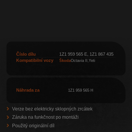
Číslo dílu
1Z1 959 565 E, 1Z1 867 435
Kompatibilní vozy
Škoda
Octavia II
Yeti
Náhrada za
1Z1 959 565 H
Verze bez elektricky sklopných zrcátek
Záruka na funkčnost po montáži
Použitý originální díl