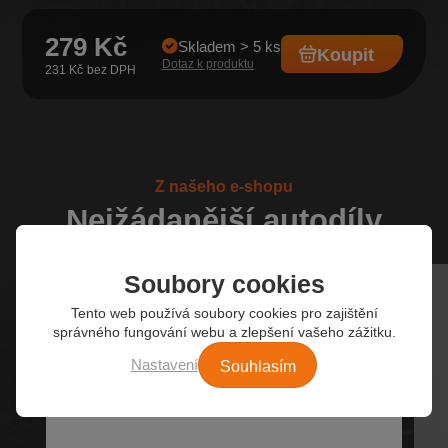
279 Kč
Skladem > 5 ks
Koupit
Dotaz k produktu
231 Kč
Z našeho e-shopu
Nejžádanější autodíly
Soubory cookies
Tento web používá soubory cookies pro zajištění
správného fungování webu a zlepšení vašeho zážitku.
Souhlasím
Nastavení