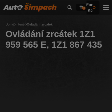
Eur
0
Kč
Domů
Interiér
Ovládání zrcátek
Ovládání zrcátek 1Z1
959 565 E, 1Z1 867 435