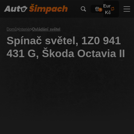
Eur
0
Kč
Domů
Interiér
Ovládání světel
Spínač světel, 1Z0 941
431 G, Škoda Octavia II